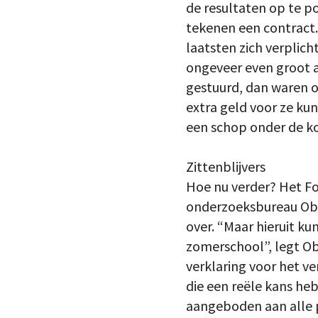
de resultaten op te po
tekenen een contract. 
laatsten zich verplich
ongeveer even groot a
gestuurd, dan waren o
extra geld voor ze ku
een schop onder de ko
Zittenblijvers
Hoe nu verder? Het Fo
onderzoeksbureau Ober
over. “Maar hieruit k
zomerschool”, legt O
verklaring voor het ve
die een reële kans he
aangeboden aan alle po