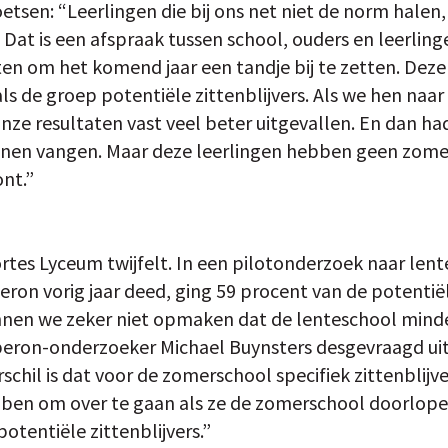
etsen: “Leerlingen die bij ons net niet de norm halen
Dat is een afspraak tussen school, ouders en leerling
ten om het komend jaar een tandje bij te zetten. Deze 
ls de groep potentiële zittenblijvers. Als we hen na
nze resultaten vast veel beter uitgevallen. En dan 
nnen vangen. Maar deze leerlingen hebben geen zome
nt.”
rtes Lyceum twijfelt. In een pilotonderzoek naar len
on vorig jaar deed, ging 59 procent van de potentiële
unnen we zeker niet opmaken dat de lenteschool minder
beron-onderzoeker Michael Buynsters desgevraagd uit
rschil is dat voor de zomerschool specifiek zittenblij
bben om over te gaan als ze de zomerschool doorlope
tentiële zittenblijvers.”