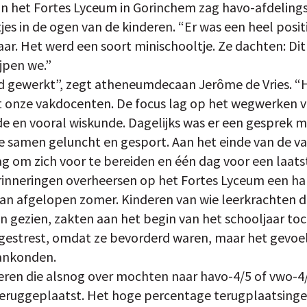
n het Fortes Lyceum in Gorinchem zag havo-afdelings
tjes in de ogen van de kinderen. “Er was een heel positi
ar. Het werd een soort minischooltje. Ze dachten: Dit
ijpen we.”
rd gewerkt”, zegt atheneumdecaan Jerôme de Vries. “
onze vakdocenten. De focus lag op het wegwerken va
 en vooral wiskunde. Dagelijks was er een gesprek m
 samen geluncht en gesport. Aan het einde van de 
g om zich voor te bereiden en één dag voor een laatst
nneringen overheersen op het Fortes Lyceum een half
an afgelopen zomer. Kinderen van wie leerkrachten d
n gezien, zakten aan het begin van het schooljaar toc
 gestrest, omdat ze bevorderd waren, maar het gevoe
aankonden.
eren die alsnog over mochten naar havo-4/5 of vwo-4/5
eruggeplaatst. Het hoge percentage terugplaatsingen