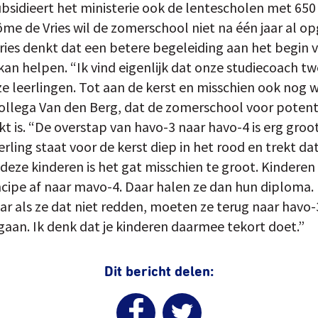
ubsidieert het ministerie ook de lentescholen met 650 
 de Vries wil de zomerschool niet na één jaar al op
e Vries denkt dat een betere begeleiding aan het begin 
an helpen. “Ik vind eigenlijk dat onze studiecoach t
leerlingen. Tot aan de kerst en misschien ook nog w
collega Van den Berg, dat de zomerschool voor potentië
t is. “De overstap van havo-3 naar havo-4 is erg groot”
ling staat voor de kerst diep in het rood en trekt da
deze kinderen is het gat misschien te groot. Kinderen 
incipe af naar mavo-4. Daar halen ze dan hun diploma
r als ze dat niet redden, moeten ze terug naar havo-
gaan. Ik denk dat je kinderen daarmee tekort doet.”
Dit bericht delen: