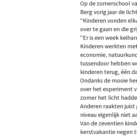
Op de zomerschool va
Berg vorig jaar de lich
“Kinderen vonden elka
over te gaan en die gr
“Er is een week keiha
Kinderen werkten met 
economie, natuurkunde
tussendoor hebben we
kinderen terug, één da
Ondanks de mooie heri
over het experiment v
zomer het licht hadde
Anderen raakten juist
niveau eigenlijk niet 
Van de zeventien kind
kerstvakantie negen t