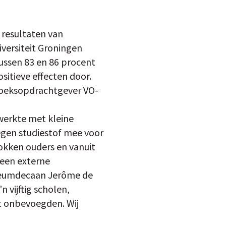
 resultaten van
iversiteit Groningen
ussen 83 en 86 procent
sitieve effecten door.
rzoeksopdrachtgever VO-
 werkte met kleine
egen studiestof mee voor
okken ouders en vanuit
geen externe
eneumdecaan Jerôme de
 vijftig scholen,
t onbevoegden. Wij