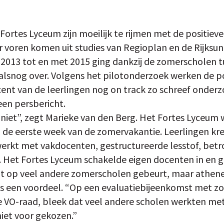
Fortes Lyceum zijn moeilijk te rijmen met de positieve
 voren komen uit studies van Regioplan en de Rijksun
 2013 tot en met 2015 ging dankzij de zomerscholen t
’ alsnog over. Volgens het pilotonderzoek werken de po
ocent van de leerlingen nog on track zo schreef onde
een persbericht.
 niet”, zegt Marieke van den Berg. Het Fortes Lyceum
in de eerste week van de zomervakantie. Leerlingen kr
erkt met vakdocenten, gestructureerde lesstof, betr
. Het Fortes Lyceum schakelde eigen docenten in en 
dat op veel andere zomerscholen gebeurt, maar ath
als een voordeel. “Op een evaluatiebijeenkomst met zo’n
e VO-raad, bleek dat veel andere scholen werkten me
iet voor gekozen.”