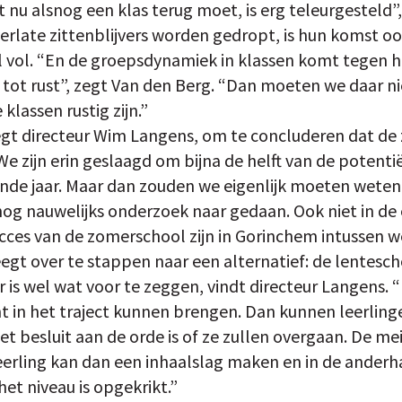
at nu alsnog een klas terug moet, is erg teleurgesteld”
erlate zittenblijvers worden gedropt, is hun komst ook
 al vol. “En de groepsdynamiek in klassen komt tegen 
tot rust”, zegt Van den Berg. “Dan moeten we daar nie
 klassen rustig zijn.”
zegt directeur Wim Langens, om te concluderen dat de 
e zijn erin geslaagd om bijna de helft van de potentië
nde jaar. Maar dan zouden we eigenlijk moeten weten
 nog nauwelijks onderzoek naar gedaan. Ook niet in de
ucces van de zomerschool zijn in Gorinchem intussen w
gt over te stappen naar een alternatief: de lentescho
is wel wat voor te zeggen, vindt directeur Langens. 
nt in het traject kunnen brengen. Dan kunnen leerling
 het besluit aan de orde is of ze zullen overgaan. De m
erling kan dan een inhaalslag maken en in de ander
het niveau is opgekrikt.”