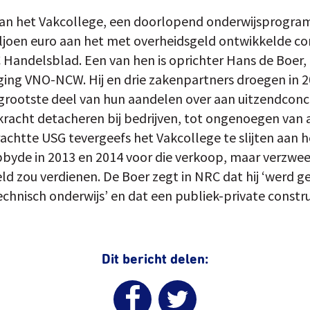
van het Vakcollege, een doorlopend onderwijsprogr
ljoen euro aan het met overheidsgeld ontwikkelde conc
 Handelsblad. Een van hen is oprichter Hans de Boer,
ing VNO-NCW. Hij en drie zakenpartners droegen in 2
grootste deel van hun aandelen over aan uitzendconc
dkracht detacheren bij bedrijven, tot ongenoegen va
achtte USG tevergeefs het Vakcollege te slijten aan h
bbyde in 2013 en 2014 voor die verkoop, maar verzweeg
d zou verdienen. De Boer zegt in NRC dat hij ‘werd g
echnisch onderwijs’ en dat een publiek-private constru
Dit bericht delen: