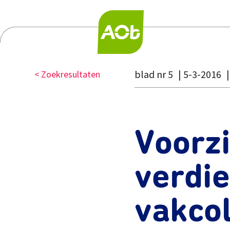
blad nr 5
5-3-2016
< Zoekresultaten
Voorz
verdi
vakco