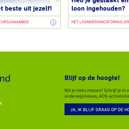
Heb je gestaakt en 
t beste uit jezelf!
loon ingehouden?
 CURSUSAANBOD
HET LOONDERVINGSFORMULIE
Blijf op de hoogte!
Wil je niets missen? Schrijf je i
onderwijsnieuws, AOb-activiteit
K
JA, IK BLIJF GRAAG OP DE H