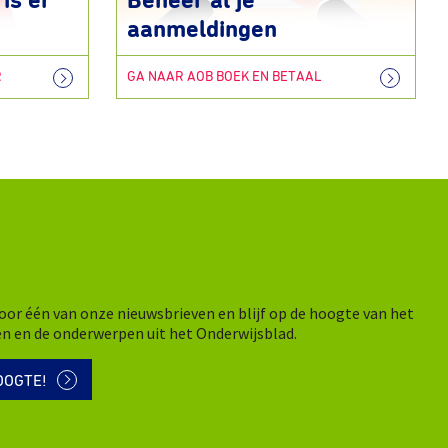
is er
Beheer al je
aanmeldingen
R
GA NAAR AOB BOEK EN BETAAL
n voor één van onze nieuwsbrieven en blijf op de hoogte van het
en en de onderwerpen uit het Onderwijsblad.
OOGTE!