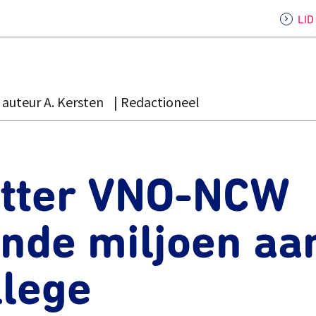
LI
auteur A. Kersten
Redactioneel
itter VNO-NCW
ende miljoen aa
llege