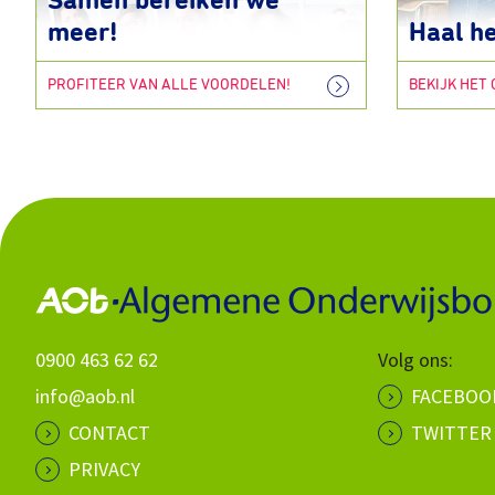
Samen bereiken we
meer!
Haal he
PROFITEER VAN ALLE VOORDELEN!
BEKIJK HET
0900 463 62 62
Volg ons:
info@aob.nl
FACEBOO
CONTACT
TWITTER
PRIVACY