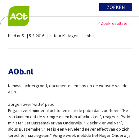
ZOEKEN
< Zoekresultaten
blad nr 5
5-3-2016
auteur K. Hagen
aob.nl
AOb.nl
Nieuws, achtergrond, documenten en tips op de website van de
AOb.
Zorgen over ‘witte’ pabo
Er gaan veel minder allochtonen naar de pabo dan voorheen. “Het
zou kunnen dat de strenge eisen hen afschrikken”, reageert PvdA-
minister Jet Bussemaker van Onderwijs. “Ik schrik er wel van”,
aldus Bussemaker. “Het is een vervelend neveneffect van op zich
terechte maatregelen.” Vorige week meldde het Hoger Onderwijs