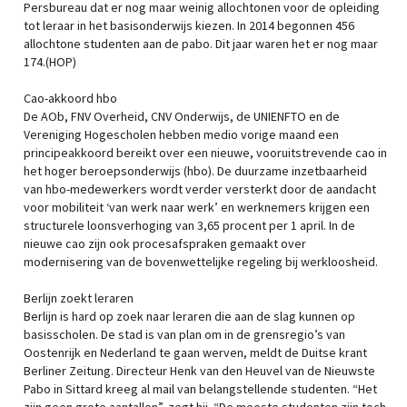
Persbureau dat er nog maar weinig allochtonen voor de opleiding
tot leraar in het basisonderwijs kiezen. In 2014 begonnen 456
allochtone studenten aan de pabo. Dit jaar waren het er nog maar
174.(HOP)
Cao-akkoord hbo
De AOb, FNV Overheid, CNV Onderwijs, de UNIENFTO en de
Vereniging Hogescholen hebben medio vorige maand een
principeakkoord bereikt over een nieuwe, vooruitstrevende cao in
het hoger beroepsonderwijs (hbo). De duurzame inzetbaarheid
van hbo-medewerkers wordt verder versterkt door de aandacht
voor mobiliteit ‘van werk naar werk’ en werknemers krijgen een
structurele loonsverhoging van 3,65 procent per 1 april. In de
nieuwe cao zijn ook procesafspraken gemaakt over
modernisering van de bovenwettelijke regeling bij werkloosheid.
Berlijn zoekt leraren
Berlijn is hard op zoek naar leraren die aan de slag kunnen op
basisscholen. De stad is van plan om in de grensregio’s van
Oostenrijk en Nederland te gaan werven, meldt de Duitse krant
Berliner Zeitung. Directeur Henk van den Heuvel van de Nieuwste
Pabo in Sittard kreeg al mail van belangstellende studenten. “Het