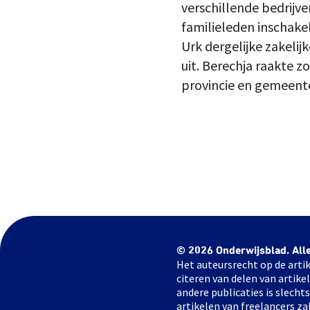
verschillende bedrijv
familieleden inschake
Urk dergelijke zakelij
uit. Berechja raakte z
provincie en gemeent
© 2026 Onderwijsblad. All
Het auteursrecht op de artik
citeren van delen van artik
andere publicaties is slech
artikelen van freelancers za