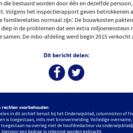
en die bestuurd worden door één en dezelfde persoon, 
lt. Volgens het inspectierapport geven betrokkenen aa
ke familierelaties normaal zijn’. De bouwkosten pakte
o diep in de problemen dat een extra miljoenensteun n
e samen. De mbo-afdeling werd begin 2015 verkocht a
Dit bericht delen:
e rechten voorbehouden
elen in dit archief berust bij het Onderwijsblad, columnisten of 
elen is toegestaan, mits met bronvermelding. Volledige overname,
ts toegestaan na overleg met de hoofdredacteur via onderwijsblad
l hiervoor een bedrag in rekening worden gebracht.