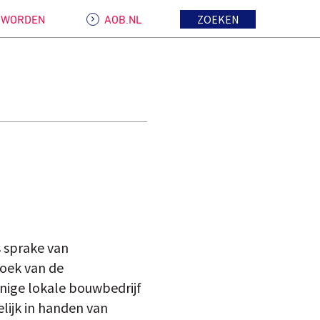
ZOEKEN
D WORDEN
AOB.NL
s sprake van
zoek van de
enige lokale bouwbedrijf
lijk in handen van