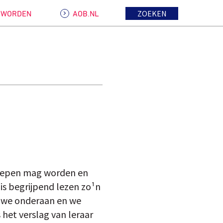
ZOEKEN
D WORDEN
AOB.NL
egrepen mag worden en
is begrijpend lezen zo¹n
an we onderaan en we
 het verslag van leraar