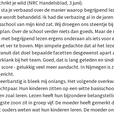
chrikt je wild (NRC Handelsblad, 3 juni).
n sta je verbaasd over de manier waarop begrijpend lez
wordt behandeld. Ik had die verbazing al in de jaren 
school van mijn kind zat. Wij droegen ons steentje bi
lan. Over de school verder niets dan goeds. Maar de
t met begrijpend lezen ergens onderaan als iets voor
et ver te boven. Mijn simpele gedachte dat al het lez
 vanuit dat doel bepaalde facetten desgewenst apart
lank bij het team. Goed, dat is lang geleden en sinds
 score - gelukkig veel meer aandacht. In Nijmegen is z
ericht.
weerbarstig is bleek mij onlangs. Het volgende overk
htpaar. Hun kinderen zitten op een witte basisschool 
n zoal leren. Lezen heeft hun bijzondere belangstel
ngste zoon zit in groep vijf. De moeder heeft gemerkt 
t ouders weten wat hun kinderen leren. De moeder on