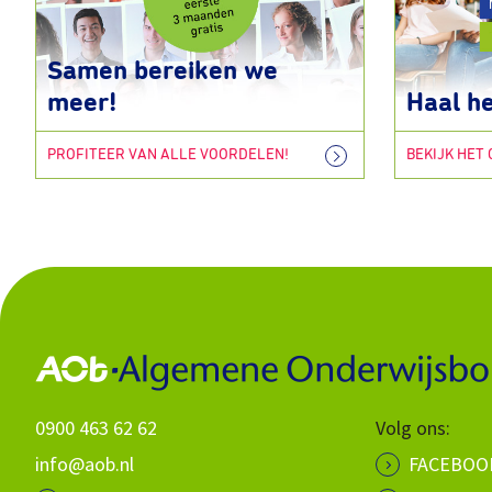
Samen bereiken we
meer!
Haal he
PROFITEER VAN ALLE VOORDELEN!
BEKIJK HET
0900 463 62 62
Volg ons:
info@aob.nl
FACEBOO