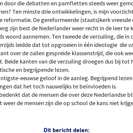
en door die debatten en pamfletten steeds weer gemo
en? Ten minste drie ontwikkelingen, is mijn voorzichti
 reformatie. De gereformeerde (staats)kerk vreesde
rg zijn best de Nederlander weer recht in de leer te k
s woord aannemen. Ten tweede de verzuiling, die in
zijds leidde dat tot opgroeien in één ideologie ­ die van
nt over de zuilen gespreide klassenstrijd, die ook we
t. Beide kanten van die verzuiling droegen dus bij to
ritische en begrijpende lezen.
wintigste-eeuwse geloof in de aanleg. Begrijpend leze
ngen dat het toch nauwelijks te beïnvloeden is.
 je bedenkt dat de mensen die over deze Nederlandse b
t weer de mensen zijn die op school de kans niet kri
Dit bericht delen: