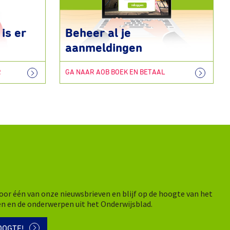
is er
Beheer al je
aanmeldingen
R
GA NAAR AOB BOEK EN BETAAL
n voor één van onze nieuwsbrieven en blijf op de hoogte van het
en en de onderwerpen uit het Onderwijsblad.
OOGTE!