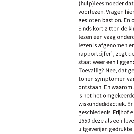
(hulp)leesmoeder dat 
voorlezen. Vragen hie
gesloten bastion. En o
Sinds kort zitten de k
lezen een vaag onderd
lezen is afgenomen en 
rapportcijfer¹, zegt de
staat weer een liggend
Toevallig? Nee, dat gel
tonen symptomen van d
ontstaan. En waarom 
is net het omgekeerde
wiskundedidactiek. Er 
geschiedenis. Frijhof 
1650 deze als een lev
uitgeverijen gedrukte