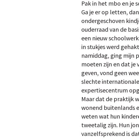
Pak in het mbo en je s
Ga je er op letten, da
ondergeschoven kindje 
ouderraad van de basis
een nieuw schoolwerkp
in stukjes werd gehak
namiddag, ging mijn p
moeten zijn en dat je
geven, vond geen weerk
slechte internationale
expertisecentrum opg
Maar dat de praktijk 
wonend buitenlands ec
weten wat hun kindere
tweetalig zijn. Hun jo
vanzelfsprekend is da