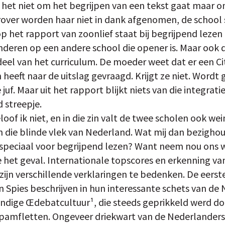
het niet om het begrijpen van een tekst gaat maar 
rover worden haar niet in dank afgenomen, de school s
p het rapport van zoonlief staat bij begrijpend lezen 
inderen op een andere school die opener is. Maar ook d
eel van het curriculum. De moeder weet dat er een Ci
heeft naar de uitslag gevraagd. Krijgt ze niet. Wordt 
 juf. Maar uit het rapport blijkt niets van die integrati
 streepje.
oof ik niet, en in die zin valt de twee scholen ook wei
ie blinde vlek van Nederland. Wat mij dan bezighoudt
speciaal voor begrijpend lezen? Want neem nou ons w
 het geval. Internationale topscores en erkenning va
zijn verschillende verklaringen te bedenken. De eerste
en Spies beschrijven in hun interessante schets van de
endige Œdebatcultuur¹, die steeds geprikkeld werd doo
 pamfletten. Ongeveer driekwart van de Nederlanders