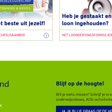
Heb je gestaakt en 
t beste uit jezelf!
loon ingehouden?
 CURSUSAANBOD
HET LOONDERVINGSFORMULIE
Blijf op de hoogte!
Wil je niets missen? Schrijf je i
onderwijsnieuws, AOb-activiteit
K
JA, IK BLIJF GRAAG OP DE H