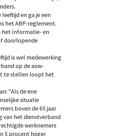
anders.
leeftijd en ga je een
ns het ABP-reglement.
 het Informatie- en
 of doorlopende
ftijd is wel medewerking
erband op de aow-
t te stellen loopt het
n: “Als de ene
selijke situatie
nemers boven de 65 jaar
g van het dienstverband
gerechtigde werknemers
’n 5 procent hoger