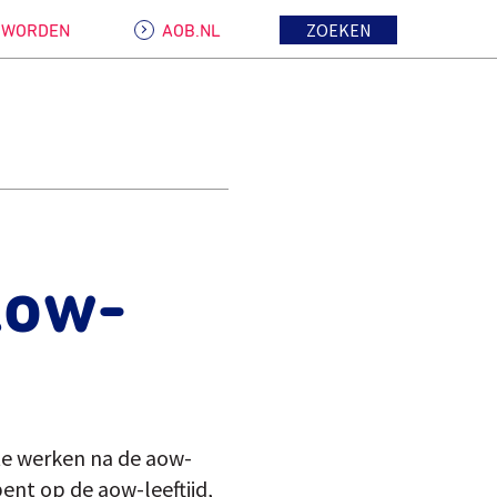
ZOEKEN
D WORDEN
AOB.NL
aow-
te werken na de aow-
bent op de aow-leeftijd,