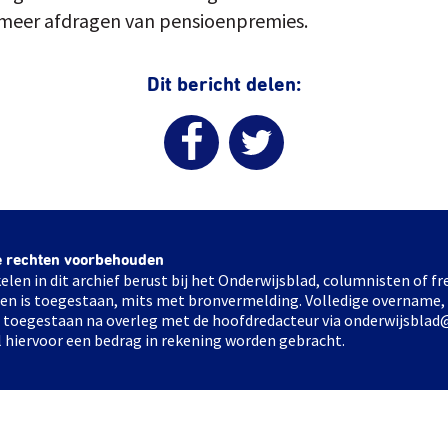
 meer afdragen van pensioenpremies.
Dit bericht delen:
e rechten voorbehouden
elen in dit archief berust bij het Onderwijsblad, columnisten of 
elen is toegestaan, mits met bronvermelding. Volledige overname,
ts toegestaan na overleg met de hoofdredacteur via onderwijsblad
l hiervoor een bedrag in rekening worden gebracht.