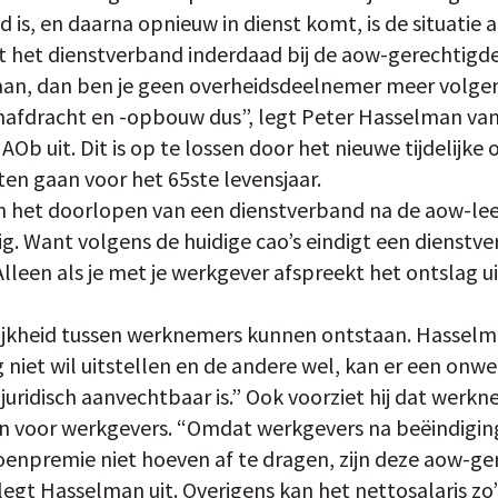
d is, en daarna opnieuw in dienst komt, is de situatie 
igt het dienstverband inderdaad bij de aow-gerechtigde 
aan, dan ben je geen overheidsdeelnemer meer volge
afdracht en -opbouw dus”, legt Peter Hasselman van
Ob uit. Dit is op te lossen door het nieuwe tijdelijke
ten gaan voor het 65ste levensjaar.
en het doorlopen van een dienstverband na de aow-lee
g. Want volgens de huidige cao’s eindigt een dienstv
“Alleen als je met je werkgever afspreekt het ontslag ui
ijkheid tussen werknemers kunnen ontstaan. Hasselma
niet wil uitstellen en de andere wel, kan er een onwen
juridisch aanvechtbaar is.” Ook voorziet hij dat werk
en voor werkgevers. “Omdat werkgevers na beëindigin
oenpremie niet hoeven af te dragen, zijn deze aow-
legt Hasselman uit. Overigens kan het nettosalaris zo