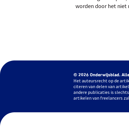
worden door het niet
© 2026 Onderwijsblad. All
Het auteursrecht op de artik
citeren van delen van artik
andere publicaties is slech
artikelen van freelancers za