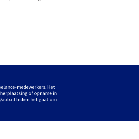
freelance-medewerkers. Het
 herplaatsing of opname in
@aob.nl Indien het gaat om