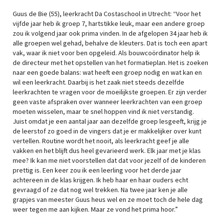
Guus de Bie (55), leerkracht Da Costaschool in Utrecht: “Voor het
vijfde jaar heb ik groep 7, hartstikke leuk, maar een andere groep
zou ik volgend jaar ook prima vinden. In de afgelopen 34 jaar heb ik
alle groepen wel gehad, behalve de kleuters. Dat is toch een apart
vak, waar ik niet voor ben opgeleid. Als bouwcoördinator help ik
de directeur met het opstellen van het formatieplan. Het is zoeken
naar een goede balans: wat heeft een groep nodig en wat kan en
wil een leerkracht. Daarbij is het zaak niet steeds dezelfde
leerkrachten te vragen voor de moeilijkste groepen. Er zijn verder
geen vaste afspraken over wanneer leerkrachten van een groep
moeten wisselen, maar te snel hoppen vind ik niet verstandig.
Juist omdat je een aantal jaar aan dezelfde groep lesgeeft, krijg je
de leerstof zo goed in de vingers dat je er makkelijker over kunt
vertellen. Routine wordt het nooit, als leerkracht geef je alle
vakken en het blijft dus heel gevarieerd werk. Elk jaar met je klas
mee? Ik kan me niet voorstellen dat dat voor jezelf of de kinderen
prettig is. Een keer zou ik een leerling voor het derde jaar
achtereen in de klas krijgen. Ik heb haar en haar ouders echt
gevraagd of ze dat nog wel trekken. Na twee jaar ken je alle
grapjes van meester Guus heus wel en ze moet toch de hele dag
weer tegen me aan kijken. Maar ze vond het prima hoor.”