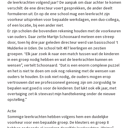
de leerkrachten volgend jaar? De aanpak om daar achter te komen
verschilt: de ene directeur voert gesprekken, de ander deelt
formulieren uit. En op de ene school mag een leerkracht zijn
voorkeur uitspreken voor bepaalde werkdagen, een duo-collega,
of een locatie, bij een ander niet.
Er zijn scholen die bovendien rekening houden met de voorkeuren
van ouders. Daar zette Martijn Schoonaard meteen een streep
door, toen hij drie jaar geleden directeur werd van basisschool ‘t
Mulderke in Uden. De school telt 487 leerlingen en zestien
groepen. “Elk jaar zoek ik naar een match tussen wat de kinderen
in een groep nodig hebben en wat de leerkrachten kunnen en
wensen”, vertelt Schoonaard. “Dat is een enorm complexe puzzel
en het is niet te doen om ook nog rekening met de wensen van
ouders te houden. En ook niet nodig, de ouders mogen erop
vertrouwen dat we professioneel genoeg zijn om zorgvuldig te
bepalen wat goed is voor de kinderen. Dat lukt ook elk jaar, met
overtuiging zet ik steevast mijn handtekening onder de nieuwe
opstelling.”
Actie
Sommige leerkrachten hebben volgens hem een duidelijke
voorkeur voor een bepaalde groep. De kleuters en groep 8