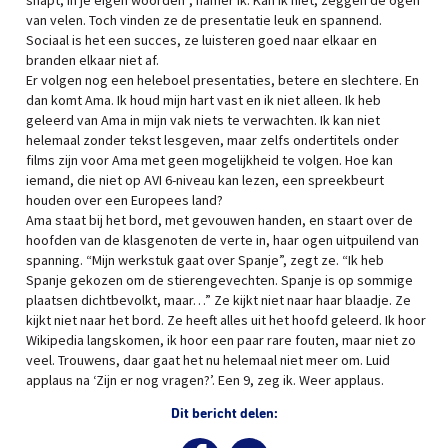
snapt, in je eigen woorden”, hamer ik. Kan ik niet, zeggen de ogen
van velen. Toch vinden ze de presentatie leuk en spannend.
Sociaal is het een succes, ze luisteren goed naar elkaar en
branden elkaar niet af.
Er volgen nog een heleboel presentaties, betere en slechtere. En
dan komt Ama. Ik houd mijn hart vast en ik niet alleen. Ik heb
geleerd van Ama in mijn vak niets te verwachten. Ik kan niet
helemaal zonder tekst lesgeven, maar zelfs ondertitels onder
films zijn voor Ama met geen mogelijkheid te volgen. Hoe kan
iemand, die niet op AVI 6-niveau kan lezen, een spreekbeurt
houden over een Europees land?
Ama staat bij het bord, met gevouwen handen, en staart over de
hoofden van de klasgenoten de verte in, haar ogen uitpuilend van
spanning. “Mijn werkstuk gaat over Spanje”, zegt ze. “Ik heb
Spanje gekozen om de stierengevechten. Spanje is op sommige
plaatsen dichtbevolkt, maar…” Ze kijkt niet naar haar blaadje. Ze
kijkt niet naar het bord. Ze heeft alles uit het hoofd geleerd. Ik hoor
Wikipedia langskomen, ik hoor een paar rare fouten, maar niet zo
veel. Trouwens, daar gaat het nu helemaal niet meer om. Luid
applaus na ‘Zijn er nog vragen?’. Een 9, zeg ik. Weer applaus.
Dit bericht delen: