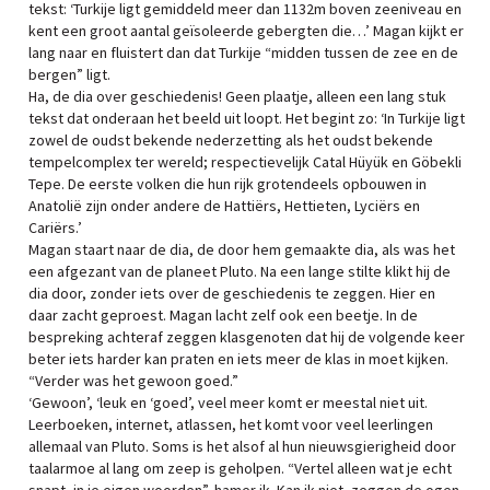
tekst: ‘Turkije ligt gemiddeld meer dan 1132m boven zeeniveau en
kent een groot aantal geïsoleerde gebergten die…’ Magan kijkt er
lang naar en fluistert dan dat Turkije “midden tussen de zee en de
bergen” ligt.
Ha, de dia over geschiedenis! Geen plaatje, alleen een lang stuk
tekst dat onderaan het beeld uit loopt. Het begint zo: ‘In Turkije ligt
zowel de oudst bekende nederzetting als het oudst bekende
tempelcomplex ter wereld; respectievelijk Catal Hüyük en Göbekli
Tepe. De eerste volken die hun rijk grotendeels opbouwen in
Anatolië zijn onder andere de Hattiërs, Hettieten, Lyciërs en
Cariërs.’
Magan staart naar de dia, de door hem gemaakte dia, als was het
een afgezant van de planeet Pluto. Na een lange stilte klikt hij de
dia door, zonder iets over de geschiedenis te zeggen. Hier en
daar zacht geproest. Magan lacht zelf ook een beetje. In de
bespreking achteraf zeggen klasgenoten dat hij de volgende keer
beter iets harder kan praten en iets meer de klas in moet kijken.
“Verder was het gewoon goed.”
‘Gewoon’, ‘leuk en ‘goed’, veel meer komt er meestal niet uit.
Leerboeken, internet, atlassen, het komt voor veel leerlingen
allemaal van Pluto. Soms is het alsof al hun nieuwsgierigheid door
taalarmoe al lang om zeep is geholpen. “Vertel alleen wat je echt