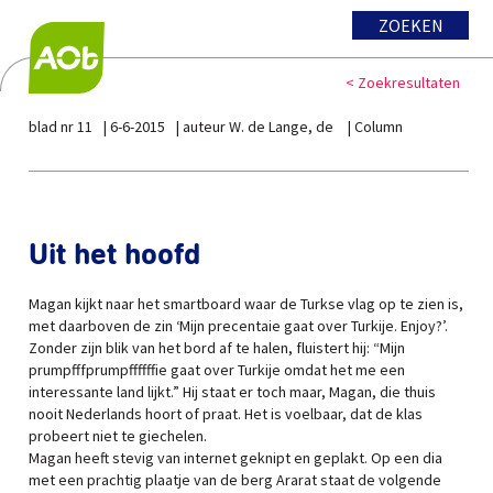
ZOEKEN
< Zoekresultaten
blad nr 11
6-6-2015
auteur W. de Lange, de
Column
Uit het hoofd
Magan kijkt naar het smartboard waar de Turkse vlag op te zien is,
met daarboven de zin ‘Mijn precentaie gaat over Turkije. Enjoy?’.
Zonder zijn blik van het bord af te halen, fluistert hij: “Mijn
prumpfffprumpffffffie gaat over Turkije omdat het me een
interessante land lijkt.” Hij staat er toch maar, Magan, die thuis
nooit Nederlands hoort of praat. Het is voelbaar, dat de klas
probeert niet te giechelen.
Magan heeft stevig van internet geknipt en geplakt. Op een dia
met een prachtig plaatje van de berg Ararat staat de volgende