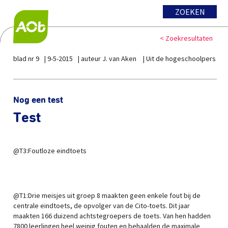
ZOEKEN
< Zoekresultaten
blad nr 9
9-5-2015
auteur J. van Aken
Uit de hogeschoolpers
Nog een test
Test
@T3:Foutloze eindtoets
@T1:Drie meisjes uit groep 8 maakten geen enkele fout bij de
centrale eindtoets, de opvolger van de Cito-toets. Dit jaar
maakten 166 duizend achtstegroepers de toets. Van hen hadden
7800 leerlingen heel weinig fouten en behaalden de maximale