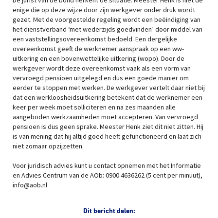
De jurist van de bond herkent de situatie. Meester Henk is niet de
enige die op deze wijze door zijn werkgever onder druk wordt
gezet. Met de voorgestelde regeling wordt een beëindiging van
het dienstverband ‘met wederzijds goedvinden’ door middel van
een vaststellingsovereenkomst bedoeld. Een dergelijke
overeenkomst geeft de werknemer aanspraak op een ww-
uitkering en een bovenwettelijke uitkering (wopo). Door de
werkgever wordt deze overeenkomst vaak als een vorm van
vervroegd pensioen uitgelegd en dus een goede manier om
eerder te stoppen met werken. De werkgever vertelt daar niet bij
dat een werkloosheidsuitkering betekent dat de werknemer een
keer per week moet solliciteren en na zes maanden alle
aangeboden werkzaamheden moet accepteren. Van vervroegd
pensioen is dus geen sprake. Meester Henk ziet dit niet zitten. Hij
is van mening dat hij altijd goed heeft gefunctioneerd en laat zich
niet zomaar opzijzetten.
Voor juridisch advies kunt u contact opnemen met het Informatie
en Advies Centrum van de AOb: 0900 4636262 (5 cent per minuut),
info@aob.nl
Dit bericht delen: