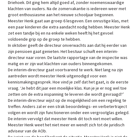
Driehoek. Dit ging hem altijd goed af, zonder noemenswaardige
klachten van ouders. Na de zomervakantie is iedereen weer met
groot enthousiasme aan het nieuwe schooljaar begonnen.
Meester Henk gaat aan groep 6 lesgeven. Een onrustige klas, met
een paar kinderen die extra aandacht nodig hebben. Meester Henk
zet een tandje bij en na enkele weken heeft hij het gevoel
voldoende grip op de groep te hebben.
In oktober geeft de directeur onverwachts aan dat hij eerder van
zijn pensioen gaat genieten. Het bestuur schuift een interim-
directeur naar voren. De laatste rapportage van de inspectie was
matig en er zijn wat klachten van ouders binnengekomen.
De interim-directeur gaat voortvarend te werk. Niet lang na zijn
aantreden wordt meester Henk uitgenodigd voor een
kennismakingsgesprek. Hoe vind je zelf dat het gaat, is de eerste
vraag. ‘Je hebt dit jaar een moeilijke klas. Kun je je er nog wel toe
zetten om de extra inspanning te leveren die wordt gevraagd?’
De interim-directeur wijst op de mogelijkheid om een regeling te
treffen. Anders zal er een strak beoordelings- en verbetertraject
volgen en wordt zijn functioneren onder een vergrootglas gelegd.
De interim vervolgt dat meester Henk dit toch niet moet willen.
Meester Henk weet het niet meer en wendt zich tot de juridisch
adviseur van de AOb.