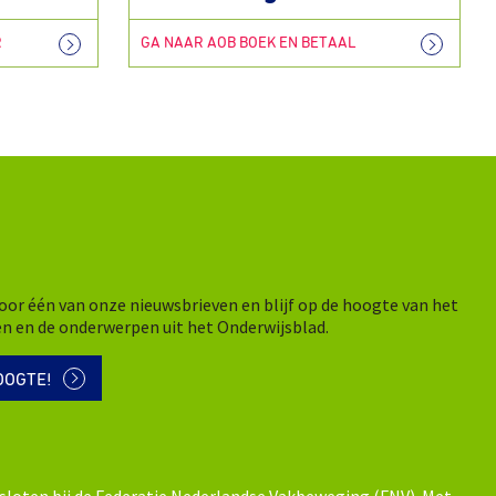
R
GA NAAR AOB BOEK EN BETAAL
n voor één van onze nieuwsbrieven en blijf op de hoogte van het
en en de onderwerpen uit het Onderwijsblad.
OOGTE!
sloten bij de Federatie Nederlandse Vakbeweging (FNV). Met