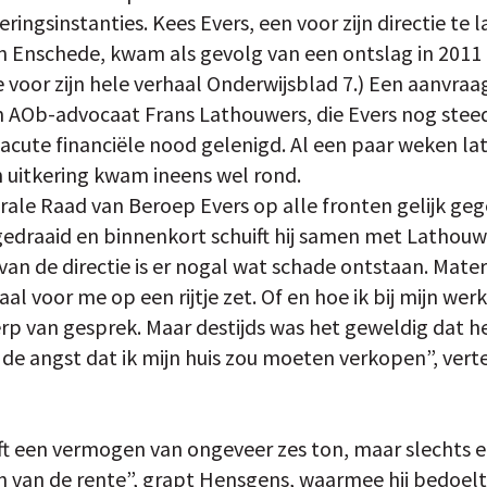
ringsinstanties. Kees Evers, een voor zijn directie te l
in Enschede, kwam als gevolg van een ontslag in 201
e voor zijn hele verhaal Onderwijsblad 7.) Een aanvraa
n AOb-advocaat Frans Lathouwers, die Evers nog steed
n acute financiële nood gelenigd. Al een paar weken l
n uitkering kwam ineens wel rond.
rale Raad van Beroep Evers op alle fronten gelijk geg
gedraaid en binnenkort schuift hij samen met Lathouwer
an de directie is er nogal wat schade ontstaan. Materi
l voor me op een rijtje zet. Of en hoe ik bij mijn we
p van gesprek. Maar destijds was het geweldig dat he
 de angst dat ik mijn huis zou moeten verkopen”, verte
t een vermogen van ongeveer zes ton, maar slechts een
n van de rente”, grapt Hensgens, waarmee hij bedoelt 