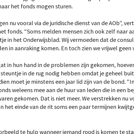
naar het fonds mogen sturen.
en nu vooral via de juridische dienst van de AOb”, ve
et fonds. “Soms melden mensen zich ook zelf naar aa
tje in het Onderwijsblad. Wij vermoeden dat de consu
en in aanraking komen. En toch zien we vrijwel geen v
at in hun hand in de problemen zijn gekomen, hoeven
steuntje in de rug nodig hebben omdat je geheel buite
en moet je minstens een jaar lid zijn van de bond. “In 
fonds weleens mee aan de huur van leden die in een be
waren gekomen. Dat is niet meer. We verstrekken nu v
an het einde van de rit soms een paar termijnen kwijt
oorbeeld te hulp wanneer iemand rood is komen te s