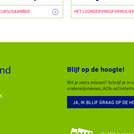
 CURSUSAANBOD
HET LOONDERVINGSFORMULIE
Blijf op de hoogte!
Wil je niets missen? Schrijf je i
onderwijsnieuws, AOb-activiteit
K
JA, IK BLIJF GRAAG OP DE H
De AOb is aange