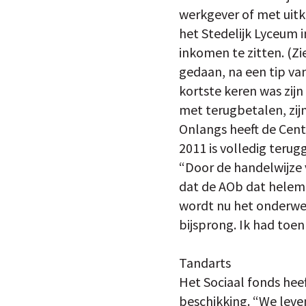
werkgever of met uitke
het Stedelijk Lyceum 
inkomen te zitten. (Zi
gedaan, na een tip va
kortste keren was zij
met terugbetalen, zij
Onlangs heeft de Cent
2011 is volledig terug
“Door de handelwijze v
dat de AOb dat helemaa
wordt nu het onderwer
bijsprong. Ik had toen
Tandarts
Het Sociaal fonds heef
beschikking. “We leve