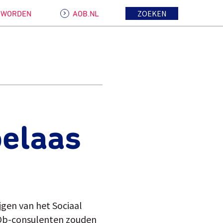
ZOEKEN
D WORDEN
AOB.NL
oelaas
gen van het Sociaal
 AOb-consulenten zouden