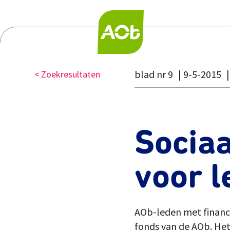
blad nr 9
9-5-2015
< Zoekresultaten
Sociaa
voor l
AOb-leden met financi
fonds van de AOb. Het