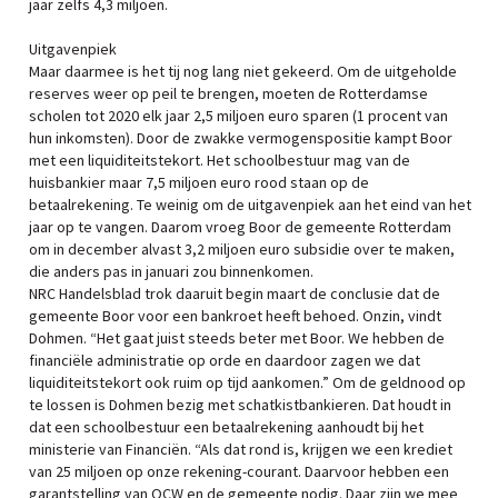
jaar zelfs 4,3 miljoen.
Uitgavenpiek
Maar daarmee is het tij nog lang niet gekeerd. Om de uitgeholde
reserves weer op peil te brengen, moeten de Rotterdamse
scholen tot 2020 elk jaar 2,5 miljoen euro sparen (1 procent van
hun inkomsten). Door de zwakke vermogenspositie kampt Boor
met een liquiditeitstekort. Het schoolbestuur mag van de
huisbankier maar 7,5 miljoen euro rood staan op de
betaalrekening. Te weinig om de uitgavenpiek aan het eind van het
jaar op te vangen. Daarom vroeg Boor de gemeente Rotterdam
om in december alvast 3,2 miljoen euro subsidie over te maken,
die anders pas in januari zou binnenkomen.
NRC Handelsblad trok daaruit begin maart de conclusie dat de
gemeente Boor voor een bankroet heeft behoed. Onzin, vindt
Dohmen. “Het gaat juist steeds beter met Boor. We hebben de
financiële administratie op orde en daardoor zagen we dat
liquiditeitstekort ook ruim op tijd aankomen.” Om de geldnood op
te lossen is Dohmen bezig met schatkistbankieren. Dat houdt in
dat een schoolbestuur een betaalrekening aanhoudt bij het
ministerie van Financiën. “Als dat rond is, krijgen we een krediet
van 25 miljoen op onze rekening-courant. Daarvoor hebben een
garantstelling van OCW en de gemeente nodig. Daar zijn we mee