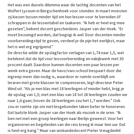
Het was een duivels dilemma waar de tachtig docenten van het
Wolfert Lyceum in Bergschenhoek voor stonden. In maart moesten
zij kiezen tussen minder tijd om hun lessen voor te bereiden óf
schrappen in de lessentabel en taakuren. “Ik heb er heel erg mee
gezeten”, bekent docent geschiedenis Jasper van der Hoek. “Er
moet bezuinigd worden, dat begrijp ik wel. Door docenten minder
voorbereidingstijd te geven, verdeel je de pijn het eerlijkst, maar
het is wel erg ingrijpend.”
De directie wilde de opslagfactor verlagen van 1,74 naar 1,5, wat
betekent dat de tijd voor lesvoorbereiding en nakijkwerk met 30
procent daalt. Daardoor kunnen docenten een paar lessen per
week extra geven. Maar de havo/vwo-school bespaart door die
ingreep meer dan nodig is, waardoor er ruimte overblijft om
leraren met grote klassen te compenseren, legt directeur Peter
Wind uit. “Als je een klas met 18 leerlingen of minder hebt, krijg je
de opslag van 1,5; met een klas van 18 tot 28 leerlingen zouden we
naar 1,6 gaan; boven de 28 leerlingen zou het 1,7 worden.” Ook
zou er ruimte zijn om niet-lesgebonden taken beter te honoreren.
Dat laatste klonk Jasper van der Hoek als muziek in de oren. “Ik
ben net met een groep leerlingen naar Berlijn geweest. Voor het
organiseren en begeleiden van die reis kreeg ik maar tien uur. Dat
is heel erg karig.” Maar van wiskundedocent Pieter Vreugdenhil