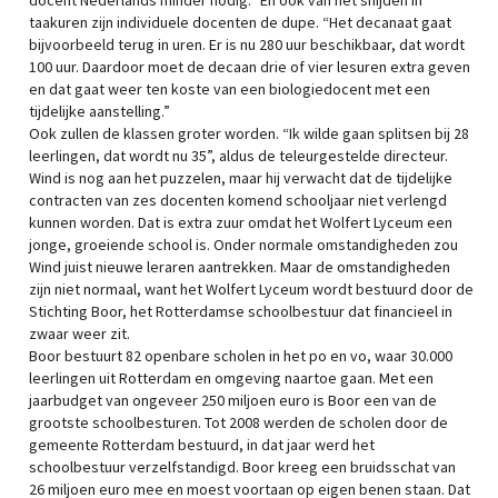
docent Nederlands minder nodig.” En ook van het snijden in
taakuren zijn individuele docenten de dupe. “Het decanaat gaat
bijvoorbeeld terug in uren. Er is nu 280 uur beschikbaar, dat wordt
100 uur. Daardoor moet de decaan drie of vier lesuren extra geven
en dat gaat weer ten koste van een biologiedocent met een
tijdelijke aanstelling.”
Ook zullen de klassen groter worden. “Ik wilde gaan splitsen bij 28
leerlingen, dat wordt nu 35”, aldus de teleurgestelde directeur.
Wind is nog aan het puzzelen, maar hij verwacht dat de tijdelijke
contracten van zes docenten komend schooljaar niet verlengd
kunnen worden. Dat is extra zuur omdat het Wolfert Lyceum een
jonge, groeiende school is. Onder normale omstandigheden zou
Wind juist nieuwe leraren aantrekken. Maar de omstandigheden
zijn niet normaal, want het Wolfert Lyceum wordt bestuurd door de
Stichting Boor, het Rotterdamse schoolbestuur dat financieel in
zwaar weer zit.
Boor bestuurt 82 openbare scholen in het po en vo, waar 30.000
leerlingen uit Rotterdam en omgeving naartoe gaan. Met een
jaarbudget van ongeveer 250 miljoen euro is Boor een van de
grootste schoolbesturen. Tot 2008 werden de scholen door de
gemeente Rotterdam bestuurd, in dat jaar werd het
schoolbestuur verzelfstandigd. Boor kreeg een bruidsschat van
26 miljoen euro mee en moest voortaan op eigen benen staan. Dat