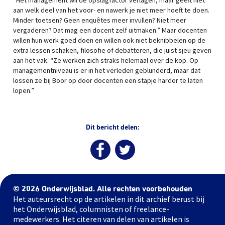
“Het management wil de opslagfactor verlagen, maar geeft niet
aan welk deel van het voor- en nawerk je niet meer hoeft te doen.
Minder toetsen? Geen enquêtes meer invullen? Niet meer
vergaderen? Dat mag een docent zelf uitmaken.” Maar docenten
willen hun werk goed doen en willen ook niet beknibbelen op de
extra lessen schaken, filosofie of debatteren, die juist sjeu geven
aan het vak. “Ze werken zich straks helemaal over de kop. Op
managementniveau is er in het verleden geblunderd, maar dat
lossen ze bij Boor op door docenten een stapje harder te laten
lopen.”
Dit bericht delen:
© 2026 Onderwijsblad. Alle rechten voorbehouden
Het auteursrecht op de artikelen in dit archief berust bij
het Onderwijsblad, columnisten of freelance-
medewerkers. Het citeren van delen van artikelen is