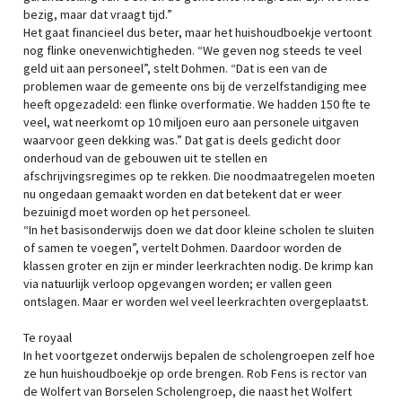
bezig, maar dat vraagt tijd.”
Het gaat financieel dus beter, maar het huishoudboekje vertoont
nog flinke onevenwichtigheden. “We geven nog steeds te veel
geld uit aan personeel”, stelt Dohmen. “Dat is een van de
problemen waar de gemeente ons bij de verzelfstandiging mee
heeft opgezadeld: een flinke overformatie. We hadden 150 fte te
veel, wat neerkomt op 10 miljoen euro aan personele uitgaven
waarvoor geen dekking was.” Dat gat is deels gedicht door
onderhoud van de gebouwen uit te stellen en
afschrijvingsregimes op te rekken. Die noodmaatregelen moeten
nu ongedaan gemaakt worden en dat betekent dat er weer
bezuinigd moet worden op het personeel.
“In het basisonderwijs doen we dat door kleine scholen te sluiten
of samen te voegen”, vertelt Dohmen. Daardoor worden de
klassen groter en zijn er minder leerkrachten nodig. De krimp kan
via natuurlijk verloop opgevangen worden; er vallen geen
ontslagen. Maar er worden wel veel leerkrachten overgeplaatst.
Te royaal
In het voortgezet onderwijs bepalen de scholengroepen zelf hoe
ze hun huishoudboekje op orde brengen. Rob Fens is rector van
de Wolfert van Borselen Scholengroep, die naast het Wolfert