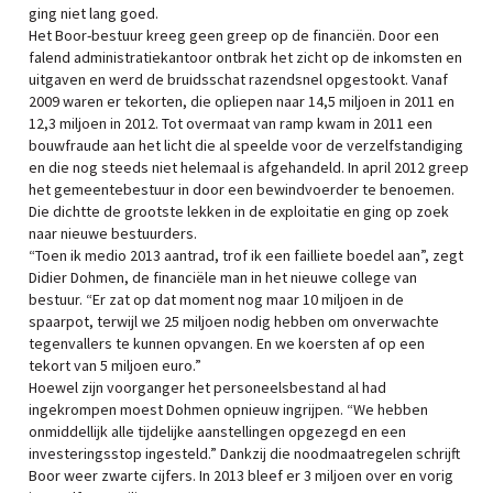
ging niet lang goed.
Het Boor-bestuur kreeg geen greep op de financiën. Door een
falend administratiekantoor ontbrak het zicht op de inkomsten en
uitgaven en werd de bruidsschat razendsnel opgestookt. Vanaf
2009 waren er tekorten, die opliepen naar 14,5 miljoen in 2011 en
12,3 miljoen in 2012. Tot overmaat van ramp kwam in 2011 een
bouwfraude aan het licht die al speelde voor de verzelfstandiging
en die nog steeds niet helemaal is afgehandeld. In april 2012 greep
het gemeentebestuur in door een bewindvoerder te benoemen.
Die dichtte de grootste lekken in de exploitatie en ging op zoek
naar nieuwe bestuurders.
“Toen ik medio 2013 aantrad, trof ik een failliete boedel aan”, zegt
Didier Dohmen, de financiële man in het nieuwe college van
bestuur. “Er zat op dat moment nog maar 10 miljoen in de
spaarpot, terwijl we 25 miljoen nodig hebben om onverwachte
tegenvallers te kunnen opvangen. En we koersten af op een
tekort van 5 miljoen euro.”
Hoewel zijn voorganger het personeelsbestand al had
ingekrompen moest Dohmen opnieuw ingrijpen. “We hebben
onmiddellijk alle tijdelijke aanstellingen opgezegd en een
investeringsstop ingesteld.” Dankzij die noodmaatregelen schrijft
Boor weer zwarte cijfers. In 2013 bleef er 3 miljoen over en vorig