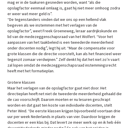
mag er in de taakuren gesneden worden, want “als die
opslagfactor eenmaal omlaag is, gaat hij niet meer omhoog zodra
er weer wat meer geld is”.
“De tegenstanders vinden dat we ons op een hellend vlak
begeven als we instemmen met het verlagen van de
opslagfactor”, weet Freek Groeneweg, leraar aardrijkskunde en
lid van de medezeggenschapsraad van het Wolfert. “Voor het
aanpassen van het taakbeleid is een tweederde meerderheid
onder docenten nodig”, legt hij uit. “Maar de compensatie voor
grote klassen die de directie voorstelt, kan als het financieel weer
tegenzit zomaar verdwijnen.” Zelf denkt hij dat het niet zo’n vaart
zal lopen omdat de medezeggenschapsraad instemmingsrecht
heeft met het formatieplan.
Grotere klassen
Maar het verlagen van de opslagfactor gaat niet door. Het
directieplan heeft net niet de tweederde meerderheid gehaald die
de cao voorschrijft. Daarom moeten er nu lesuren geschrapt
worden en dat gaat ten koste van individuele docenten, stelt
Peter Wind. “De eerste klassen krijgen bijvoorbeeld voortaan drie
uur per week Nederlands in plaats van vier. Daardoor krijgen de
docenten er een klas bij. Dat levert ze meer werk op en ik heb één