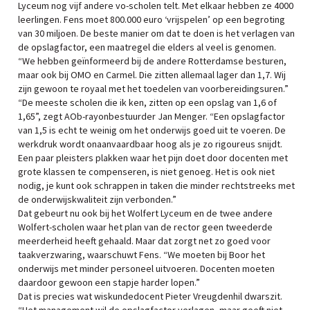
Lyceum nog vijf andere vo-scholen telt. Met elkaar hebben ze 4000
leerlingen. Fens moet 800.000 euro ‘vrijspelen’ op een begroting
van 30 miljoen. De beste manier om dat te doen is het verlagen van
de opslagfactor, een maatregel die elders al veel is genomen.
“We hebben geïnformeerd bij de andere Rotterdamse besturen,
maar ook bij OMO en Carmel. Die zitten allemaal lager dan 1,7. Wij
zijn gewoon te royaal met het toedelen van voorbereidingsuren.”
“De meeste scholen die ik ken, zitten op een opslag van 1,6 of
1,65”, zegt AOb-rayonbestuurder Jan Menger. “Een opslagfactor
van 1,5 is echt te weinig om het onderwijs goed uit te voeren. De
werkdruk wordt onaanvaardbaar hoog als je zo rigoureus snijdt.
Een paar pleisters plakken waar het pijn doet door docenten met
grote klassen te compenseren, is niet genoeg. Het is ook niet
nodig, je kunt ook schrappen in taken die minder rechtstreeks met
de onderwijskwaliteit zijn verbonden.”
Dat gebeurt nu ook bij het Wolfert Lyceum en de twee andere
Wolfert-scholen waar het plan van de rector geen tweederde
meerderheid heeft gehaald. Maar dat zorgt net zo goed voor
taakverzwaring, waarschuwt Fens. “We moeten bij Boor het
onderwijs met minder personeel uitvoeren. Docenten moeten
daardoor gewoon een stapje harder lopen.”
Dat is precies wat wiskundedocent Pieter Vreugdenhil dwarszit.