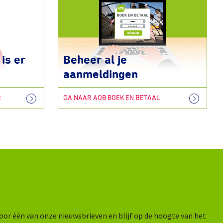
is er
Beheer al je
aanmeldingen
R
GA NAAR AOB BOEK EN BETAAL
n voor één van onze nieuwsbrieven en blijf op de hoogte van het