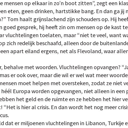
e mensen op elkaar in zo’n boot zitten”, zegt een kla
en eten, geen drinken, hartstikke bang. En dan ga jij
n?” Tom haalt grijnslachend zijn schouders op. Hij hee
een goed gesprek, hij heeft zin om mensen op de kast te
aar vluchtelingen toelaten, maar “niet te veel, want
 op zich redelijk beschaafd, alleen door de buitenland
 een apart eiland ergens, net als Flevoland, waar al
ler, behalve met woorden. Vluchtelingen opvangen? “Ja
omas er ook over, maar die wil er wel wat meer woorde
 mensen moet helpen met oversteken, zodat ze niet v
héél Europa worden opgevangen, niet alleen in een p
ebben het geld en de ruimte en ze hebben het hier ve
 “Het is hier al crisis. En dan wordt het nog meer crisi
cus.
eld dat er miljoenen vluchtelingen in Libanon, Turkije 