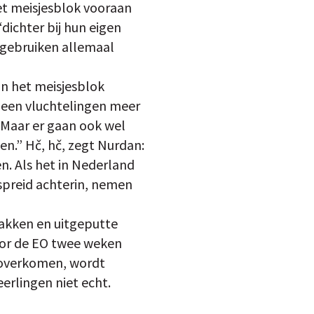
et meisjesblok vooraan
dichter bij hun eigen
n gebruiken allemaal
an het meisjesblok
 geen vluchtelingen meer
 Maar er gaan ook wel
n.” Hč, hč, zegt Nurdan:
. Als het in Nederland
rspreid achterin, nemen
zakken en uitgeputte
oor de EO twee weken
 overkomen, wordt
erlingen niet echt.