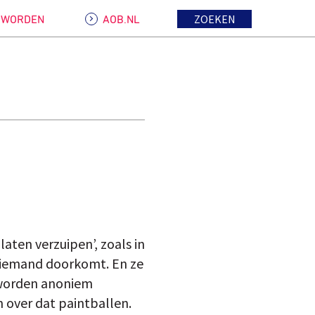
ZOEKEN
D WORDEN
AOB.NL
aten verzuipen’, zoals in
 niemand doorkomt. En ze
 worden anoniem
n over dat paintballen.