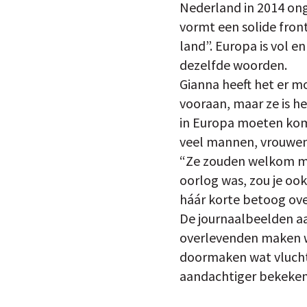
Nederland in 2014 ong
vormt een solide fron
land”. Europa is vol 
dezelfde woorden.
Gianna heeft het er mo
vooraan, maar ze is he
in Europa moeten kome
veel mannen, vrouwen 
“Ze zouden welkom mo
oorlog was, zou je ook
háár korte betoog ove
De journaalbeelden aa
overlevenden maken we
doormaken wat vlucht
aandachtiger bekeken.