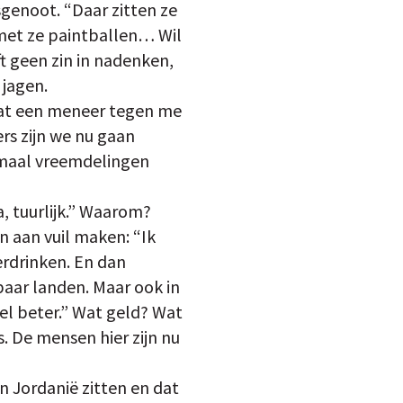
sgenoot. “Daar zitten ze
 met ze paintballen… Wil
ft geen zin in nadenken,
 jagen.
 wat een meneer tegen me
ers zijn we nu gaan
lemaal vreemdelingen
, tuurlijk.” Waarom?
n aan vuil maken: “Ik
erdrinken. En dan
aar landen. Maar ook in
el beter.” Wat geld? Wat
s. De mensen hier zijn nu
en Jordanië zitten en dat