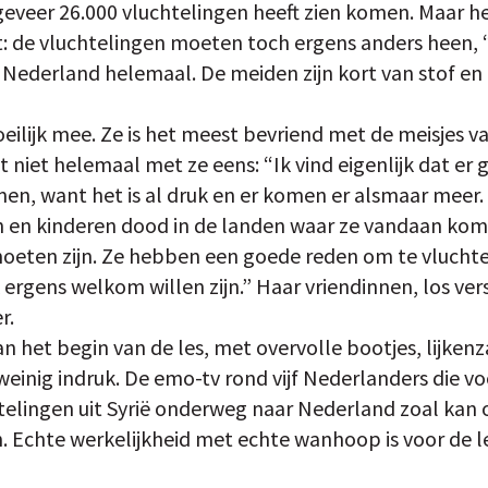
eveer 26.000 vluchtelingen heeft zien komen. Maar h
t: de vluchtelingen moeten toch ergens anders heen, “
en Nederland helemaal. De meiden zijn kort van stof e
eilijk mee. Ze is het meest bevriend met de meisjes v
t niet helemaal met ze eens: “Ik vind eigenlijk dat er
n, want het is al druk en er komen er alsmaar meer.
en kinderen dood in de landen waar ze vandaan kome
eten zijn. Ze hebben een goede reden om te vluchten
 ergens welkom willen zijn.” Haar vriendinnen, los ve
r.
n het begin van de les, met overvolle bootjes, lijken
inig indruk. De emo-tv rond vijf Nederlanders die v
elingen uit Syrië onderweg naar Nederland zoal kan
 Echte werkelijkheid met echte wanhoop is voor de le