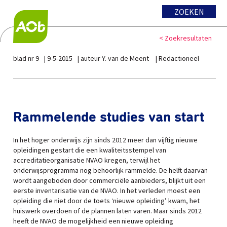
ZOEKEN
< Zoekresultaten
blad nr 9
9-5-2015
auteur Y. van de Meent
Redactioneel
Rammelende studies van start
In het hoger onderwijs zijn sinds 2012 meer dan vijftig nieuwe
opleidingen gestart die een kwaliteitsstempel van
accreditatieorganisatie NVAO kregen, terwijl het
onderwijsprogramma nog behoorlijk rammelde. De helft daarvan
wordt aangeboden door commerciële aanbieders, blijkt uit een
eerste inventarisatie van de NVAO. In het verleden moest een
opleiding die niet door de toets ‘nieuwe opleiding’ kwam, het
huiswerk overdoen of de plannen laten varen. Maar sinds 2012
heeft de NVAO de mogelijkheid een nieuwe opleiding