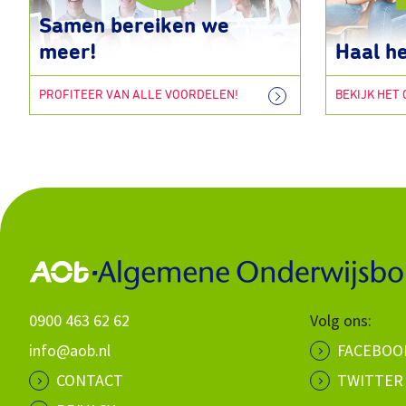
Samen bereiken we
meer!
Haal he
PROFITEER VAN ALLE VOORDELEN!
BEKIJK HET
0900 463 62 62
Volg ons:
info@aob.nl
FACEBOO
CONTACT
TWITTER