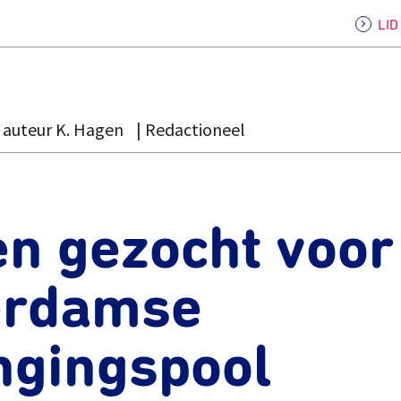
LI
auteur K. Hagen
Redactioneel
en gezocht voor
erdamse
ngingspool