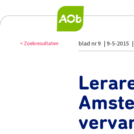
blad nr 9
9-5-2015
< Zoekresultaten
Lerar
Amst
verva