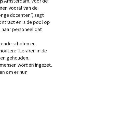
js Amsterdam. Voor de
omen vooral van de
onge docenten”, zegt
ontract en is de pool op
 naar personeel dat
llende scholen en
chouten: “Leraren in de
kken gehouden.
 mensen worden ingezet.
 en om er hun