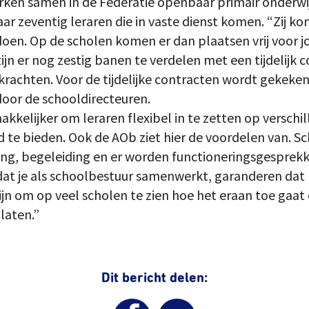
rken samen in de Federatie openbaar primair onderwi
aar zeventig leraren die in vaste dienst komen. “Zij k
oen. Op de scholen komen er dan plaatsen vrij voor j
jn er nog zestig banen te verdelen met een tijdelijk c
rachten. Voor de tijdelijke contracten wordt gekeken
oor de schooldirecteuren.
kkelijker om leraren flexibel in te zetten op verschi
id te bieden. Ook de AOb ziet hier de voordelen van. S
ling, begeleiding en er worden functioneringsgespre
dat je als schoolbestuur samenwerkt, garanderen dat
ijn om op veel scholen te zien hoe het eraan toe gaat
 laten.”
Dit bericht delen: