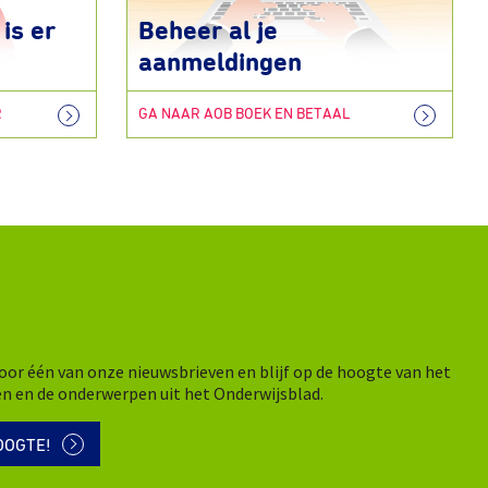
is er
Beheer al je
aanmeldingen
R
GA NAAR AOB BOEK EN BETAAL
n voor één van onze nieuwsbrieven en blijf op de hoogte van het
en en de onderwerpen uit het Onderwijsblad.
OOGTE!