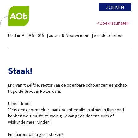
ZOEKEN
< Zoekresultaten
blad nr 9
9-5-2015
auteur R. Voorwinden
Aan de telefoon
Staak!
Eric van ‘t Zelfde, rector van de openbare scholengemeenschap
Hugo de Groot in Rotterdam.
U bent boos.
"Er is een enorm tekort aan docenten: alleen al hier in Rijnmond
hebben we 1700 fte te weinig. Ik kan geen docent Duits of
wiskunde meer vinden."
En daarom wilt u gaan staken?