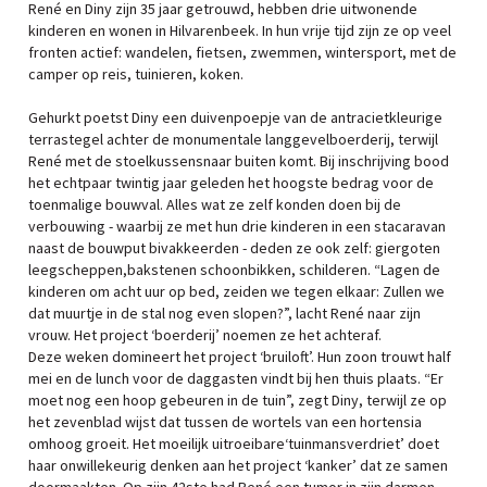
René en Diny zijn 35 jaar getrouwd, hebben drie uitwonende
kinderen en wonen in Hilvarenbeek. In hun vrije tijd zijn ze op veel
fronten actief: wandelen, fietsen, zwemmen, wintersport, met de
camper op reis, tuinieren, koken.
Gehurkt poetst Diny een duivenpoepje van de antracietkleurige
terrastegel achter de monumentale langgevelboerderij, terwijl
René met de stoelkussensnaar buiten komt. Bij inschrijving bood
het echtpaar twintig jaar geleden het hoogste bedrag voor de
toenmalige bouwval. Alles wat ze zelf konden doen bij de
verbouwing - waarbij ze met hun drie kinderen in een stacaravan
naast de bouwput bivakkeerden - deden ze ook zelf: giergoten
leegscheppen,bakstenen schoonbikken, schilderen. “Lagen de
kinderen om acht uur op bed, zeiden we tegen elkaar: Zullen we
dat muurtje in de stal nog even slopen?”, lacht René naar zijn
vrouw. Het project ‘boerderij’ noemen ze het achteraf.
Deze weken domineert het project ‘bruiloft’. Hun zoon trouwt half
mei en de lunch voor de daggasten vindt bij hen thuis plaats. “Er
moet nog een hoop gebeuren in de tuin”, zegt Diny, terwijl ze op
het zevenblad wijst dat tussen de wortels van een hortensia
omhoog groeit. Het moeilijk uitroeibare‘tuinmansverdriet’ doet
haar onwillekeurig denken aan het project ‘kanker’ dat ze samen