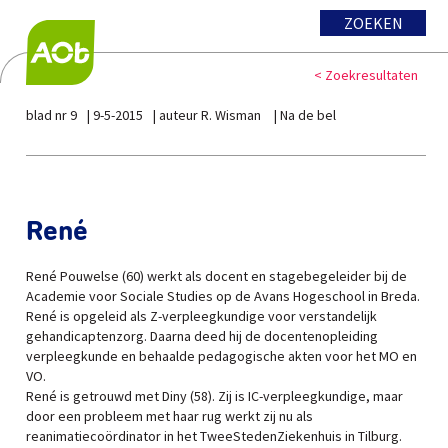
ZOEKEN
< Zoekresultaten
blad nr 9
9-5-2015
auteur R. Wisman
Na de bel
René
René Pouwelse (60) werkt als docent en stagebegeleider bij de
Academie voor Sociale Studies op de Avans Hogeschool in Breda.
René is opgeleid als Z-verpleegkundige voor verstandelijk
gehandicaptenzorg. Daarna deed hij de docentenopleiding
verpleegkunde en behaalde pedagogische akten voor het MO en
VO.
René is getrouwd met Diny (58). Zij is IC-verpleegkundige, maar
door een probleem met haar rug werkt zij nu als
reanimatiecoördinator in het TweeStedenZiekenhuis in Tilburg.