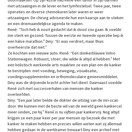
doormaakten. Op zijn 42ste had René een tumor in zijn darmen
met uitzaaiingen in de lever en het lymfestelsel. Twee jaar, twee
operaties en diverse chemokuren later waren er weer
uitzaaiingen. De chirurg adviseerde hun een kaarsje aan te steken
en een driemaandelijkse agenda te maken.
René: “Toch heb ik nooit gedacht dat ik dood zou gaan. Ik voelde
me sterk en gezond. Tussen de eerste en tweede operatie liep ik
een halve marathon.” Diny: “Er was verdriet, maar thuis
overheerste dat niet.”
Ze kochten een nieuwe auto. René: “Een donkerblauwe Volvo
Stationwagen. Robuust, stoer; die wilde ik altijd al hebben.” Met
een holistisch werkende arts maakten ze een plan om de kanker
te bestrijden: met voeding, beweging, visualisatie,
voedingssupplementen en orthomoleculaire geneesmiddelen.
Diny was de drijvende kracht achter het dieet. Daarnaast voedde
René zich met succesverhalen van mensen die kanker
overleefden.
Diny: “Een jaar later belde de dokter de uitslag van de mri-scan
door. We kunnen met de beste wil van de wereld geen kankercel
meer vinden, zei hij.” René is nu vijftien jaar kankervrij. Nog altijd
krijgen ze een paar keer per jaar mensen op bezoek die met
kanker te maken hebben en precies willen weten wat zij allemaal
hebben gedaan. In de werkkamer bewaart Diny een archief met