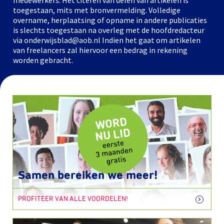
medewerkers. Het citeren van delen van artikelen is
toegestaan, mits met bronvermelding. Volledige
overname, herplaatsing of opname in andere publicaties
is slechts toegestaan na overleg met de hoofdredacteur
via onderwijsblad@aob.nl Indien het gaat om artikelen
van freelancers zal hiervoor een bedrag in rekening
worden gebracht.
Samen bereiken we meer!
PROFITEER VAN ALLE VOORDELEN!