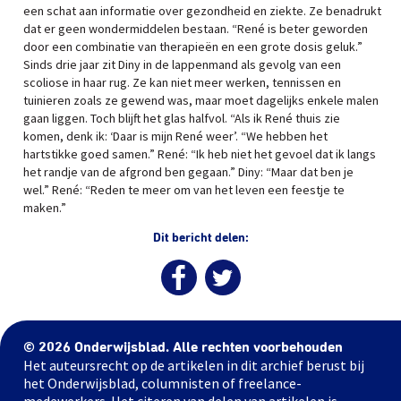
een schat aan informatie over gezondheid en ziekte. Ze benadrukt
dat er geen wondermiddelen bestaan. “René is beter geworden
door een combinatie van therapieën en een grote dosis geluk.”
Sinds drie jaar zit Diny in de lappenmand als gevolg van een
scoliose in haar rug. Ze kan niet meer werken, tennissen en
tuinieren zoals ze gewend was, maar moet dagelijks enkele malen
gaan liggen. Toch blijft het glas halfvol. “Als ik René thuis zie
komen, denk ik: ‘Daar is mijn René weer’. “We hebben het
hartstikke goed samen.” René: “Ik heb niet het gevoel dat ik langs
het randje van de afgrond ben gegaan.” Diny: “Maar dat ben je
wel.” René: “Reden te meer om van het leven een feestje te
maken.”
Dit bericht delen:
© 2026 Onderwijsblad. Alle rechten voorbehouden
Het auteursrecht op de artikelen in dit archief berust bij
het Onderwijsblad, columnisten of freelance-