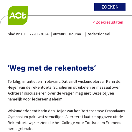
ZOEKEN
< Zoekresultaten
blad nr 18
22-11-2014
auteur L. Douma
Redactioneel
‘Weg met de rekentoets’
Te talig, infantiel en irrelevant. Dat vindt wiskundeleraar Karin den
Heijer van de rekentoets. Scholieren struikelen er massaal over.
Achteraf discussiëren over de vragen mag niet. Deze blijven
namelijk voor iedereen geheim.
Wiskundedocent Karin den Heijer van het Rotterdamse Erasmiaans
Gymnasium pakt wat stenciltjes. Allereerst laat ze opgaven uit de
Rekentoetswijzer zien die het College voor Toetsen en Examens
heeft gebruikt: