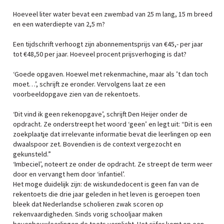
Hoeveel liter water bevat een zwembad van 25 m lang, 15 m breed
en een waterdiepte van 2,5 m?
Een tijdschrift verhoogt zijn abonnementsprijs van €45,- per jaar
tot €48,50 per jaar. Hoeveel procent prijsverhoging is dat?
‘Goede opgaven. Hoewel met rekenmachine, maar als ’t dan toch
moet…’, schrijft ze eronder. Vervolgens laat ze een
voorbeeldopgave zien van de rekentoets.
‘Dit vind ik geen rekenopgave’, schrijft Den Heijer onder de
opdracht. Ze onderstreept het woord ‘geen’ en legt uit: “Dit is een
zoekplaatje dat irrelevante informatie bevat die leerlingen op een
dwaalspoor zet. Bovendien is de context vergezocht en
gekunsteld.”
‘Imbeciel’, noteert ze onder de opdracht. Ze streept de term weer
door en vervangt hem door ‘infantiel’.
Het moge duidelijk zijn: de wiskundedocent is geen fan van de
rekentoets die drie jaar geleden in het leven is geroepen toen
bleek dat Nederlandse scholieren zwak scoren op
rekenvaardigheden. Sinds vorig schooljaar maken