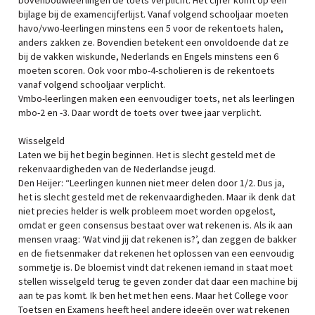
bovenbouwleerlingen de toets verplicht. Het cijfer komt op een
bijlage bij de examencijferlijst. Vanaf volgend schooljaar moeten
havo/vwo-leerlingen minstens een 5 voor de rekentoets halen,
anders zakken ze. Bovendien betekent een onvoldoende dat ze
bij de vakken wiskunde, Nederlands en Engels minstens een 6
moeten scoren. Ook voor mbo-4-scholieren is de rekentoets
vanaf volgend schooljaar verplicht.
Vmbo-leerlingen maken een eenvoudiger toets, net als leerlingen
mbo-2 en -3. Daar wordt de toets over twee jaar verplicht.
Wisselgeld
Laten we bij het begin beginnen. Het is slecht gesteld met de
rekenvaardigheden van de Nederlandse jeugd.
Den Heijer: “Leerlingen kunnen niet meer delen door 1/2. Dus ja,
het is slecht gesteld met de rekenvaardigheden. Maar ik denk dat
niet precies helder is welk probleem moet worden opgelost,
omdat er geen consensus bestaat over wat rekenen is. Als ik aan
mensen vraag: ‘Wat vind jij dat rekenen is?’, dan zeggen de bakker
en de fietsenmaker dat rekenen het oplossen van een eenvoudig
sommetje is. De bloemist vindt dat rekenen iemand in staat moet
stellen wisselgeld terug te geven zonder dat daar een machine bij
aan te pas komt. Ik ben het met hen eens. Maar het College voor
Toetsen en Examens heeft heel andere ideeën over wat rekenen