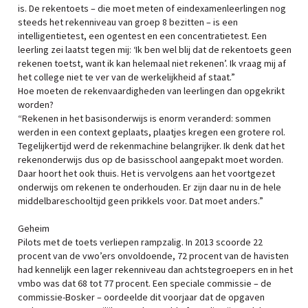
is. De rekentoets – die moet meten of eindexamenleerlingen nog
steeds het rekenniveau van groep 8 bezitten – is een
intelligentietest, een ogentest en een concentratietest. Een
leerling zei laatst tegen mij: ‘Ik ben wel blij dat de rekentoets geen
rekenen toetst, want ik kan helemaal niet rekenen’. Ik vraag mij af
het college niet te ver van de werkelijkheid af staat.”
Hoe moeten de rekenvaardigheden van leerlingen dan opgekrikt
worden?
“Rekenen in het basisonderwijs is enorm veranderd: sommen
werden in een context geplaats, plaatjes kregen een grotere rol.
Tegelijkertijd werd de rekenmachine belangrijker. Ik denk dat het
rekenonderwijs dus op de basisschool aangepakt moet worden.
Daar hoort het ook thuis. Het is vervolgens aan het voortgezet
onderwijs om rekenen te onderhouden. Er zijn daar nu in de hele
middelbareschooltijd geen prikkels voor. Dat moet anders.”
Geheim
Pilots met de toets verliepen rampzalig. In 2013 scoorde 22
procent van de vwo’ers onvoldoende, 72 procent van de havisten
had kennelijk een lager rekenniveau dan achtstegroepers en in het
vmbo was dat 68 tot 77 procent. Een speciale commissie – de
commissie-Bosker – oordeelde dit voorjaar dat de opgaven