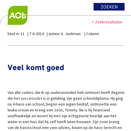
ZOEKEN
< Zoekresultaten
blad nr 11
7-6-2014
auteur A. Jonkman
Column
Veel komt goed
Van alle vaders die ik op ouderavonden heb ontmoet heeft degene
die het succesvolst is in gelukkig zijn geen schooldiploma. Hij ging
na 4-havo van school, begon een eigen bedrijf, ontmoette een
leuke vrouw en kreeg een zoon, Tommy. Nu is hij financieel
onafhankelijk en woont hij met zijn echtgenote heerlijk aan het
water in een huis dat hij zelf heeft laten bouwen. Zijn zoon kreeg
van de basisschool een vwo-advies, kwam op de havo terecht en