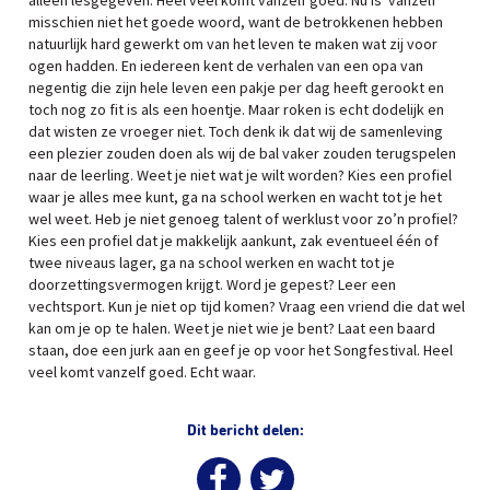
alleen lesgegeven. Heel veel komt vanzelf goed. Nu is ‘vanzelf’
misschien niet het goede woord, want de betrokkenen hebben
natuurlijk hard gewerkt om van het leven te maken wat zij voor
ogen hadden. En iedereen kent de verhalen van een opa van
negentig die zijn hele leven een pakje per dag heeft gerookt en
toch nog zo fit is als een hoentje. Maar roken is echt dodelijk en
dat wisten ze vroeger niet. Toch denk ik dat wij de samenleving
een plezier zouden doen als wij de bal vaker zouden terugspelen
naar de leerling. Weet je niet wat je wilt worden? Kies een profiel
waar je alles mee kunt, ga na school werken en wacht tot je het
wel weet. Heb je niet genoeg talent of werklust voor zo’n profiel?
Kies een profiel dat je makkelijk aankunt, zak eventueel één of
twee niveaus lager, ga na school werken en wacht tot je
doorzettingsvermogen krijgt. Word je gepest? Leer een
vechtsport. Kun je niet op tijd komen? Vraag een vriend die dat wel
kan om je op te halen. Weet je niet wie je bent? Laat een baard
staan, doe een jurk aan en geef je op voor het Songfestival. Heel
veel komt vanzelf goed. Echt waar.
Dit bericht delen: