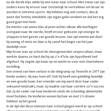
na de derde klas wilde hij niet meer naar school. Met steun van zijn
ouders koos hij ervoor naar Oostenrijk te vertrekken om leraar te
worden in extreme sports. Wij hebben nog wel contact, dus ik
weet dat Tommy inmiddels zijn eigen geld verdient en dat het erg
goed gaat met hem.
De mentor van wiens klas al jaren achter elkaar alle leerlingen
overgaan naar de vierde, heeft ervoor gekozen zijn energie te
stoppen in het geven van goede lessen. Aan zijn mentoraat doet
hij weinig of niets en daar is hij vanaf het begin van het jaar
duidelijk over.
Mijn broer was op school de vleesgeworden zesjescultuur, maar
werkte daarna zo hard dat hij op z’n 47ste zijn hypotheek had
afgelost. Hij zegde zijn baan op en werkt nu voor een charitatieve
instelling.
Een vriend van hem verloor in de vliegramp op Tenerife in 1977 zijn
beide ouders. Hij was toen elf. Ook hij heeft een gelukkig huwelijk
en een goede baan. Een vriendin van mij werd door haar vader
seksueel misbruikt, maar zij maakte van haar carrière zo’n succes
dat zij de vader van haar kinderen sinds de scheiding alimentatie
moet betalen. De kinderen wonen bij haar en met z’n drieën
hebben zij het goed.
In de tijd dat deze mensen naar school gingen werd er op school