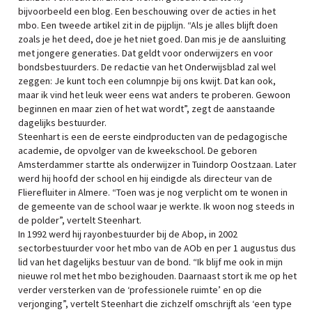
bijvoorbeeld een blog. Een beschouwing over de acties in het
mbo. Een tweede artikel zit in de pijplijn. “Als je alles blijft doen
zoals je het deed, doe je het niet goed. Dan mis je de aansluiting
met jongere generaties. Dat geldt voor onderwijzers en voor
bondsbestuurders. De redactie van het Onderwijsblad zal wel
zeggen: Je kunt toch een columnpje bij ons kwijt. Dat kan ook,
maar ik vind het leuk weer eens wat anders te proberen. Gewoon
beginnen en maar zien of het wat wordt”, zegt de aanstaande
dagelijks bestuurder.
Steenhart is een de eerste eindproducten van de pedagogische
academie, de opvolger van de kweekschool. De geboren
Amsterdammer startte als onderwijzer in Tuindorp Oostzaan. Later
werd hij hoofd der school en hij eindigde als directeur van de
Flierefluiter in Almere. “Toen was je nog verplicht om te wonen in
de gemeente van de school waar je werkte. Ik woon nog steeds in
de polder”, vertelt Steenhart.
In 1992 werd hij rayonbestuurder bij de Abop, in 2002
sectorbestuurder voor het mbo van de AOb en per 1 augustus dus
lid van het dagelijks bestuur van de bond. “Ik blijf me ook in mijn
nieuwe rol met het mbo bezighouden. Daarnaast stort ik me op het
verder versterken van de ‘professionele ruimte’ en op die
verjonging”, vertelt Steenhart die zichzelf omschrijft als ‘een type