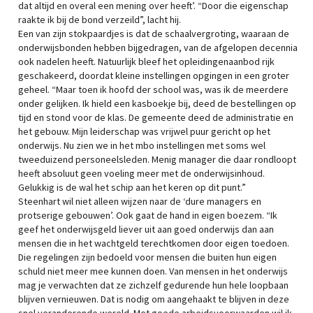
dat altijd en overal een mening over heeft’. “Door die eigenschap
raakte ik bij de bond verzeild”, lacht hij.
Een van zijn stokpaardjes is dat de schaalvergroting, waaraan de
onderwijsbonden hebben bijgedragen, van de afgelopen decennia
ook nadelen heeft. Natuurlijk bleef het opleidingenaanbod rijk
geschakeerd, doordat kleine instellingen opgingen in een groter
geheel. “Maar toen ik hoofd der school was, was ik de meerdere
onder gelijken. Ik hield een kasboekje bij, deed de bestellingen op
tijd en stond voor de klas. De gemeente deed de administratie en
het gebouw. Mijn leiderschap was vrijwel puur gericht op het
onderwijs. Nu zien we in het mbo instellingen met soms wel
tweeduizend personeelsleden. Menig manager die daar rondloopt
heeft absoluut geen voeling meer met de onderwijsinhoud.
Gelukkig is de wal het schip aan het keren op dit punt.”
Steenhart wil niet alleen wijzen naar de ‘dure managers en
protserige gebouwen’. Ook gaat de hand in eigen boezem. “Ik
geef het onderwijsgeld liever uit aan goed onderwijs dan aan
mensen die in het wachtgeld terechtkomen door eigen toedoen.
Die regelingen zijn bedoeld voor mensen die buiten hun eigen
schuld niet meer mee kunnen doen. Van mensen in het onderwijs
mag je verwachten dat ze zichzelf gedurende hun hele loopbaan
blijven vernieuwen. Dat is nodig om aangehaakt te blijven in deze