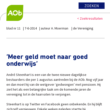
ZOEKEN
< Zoekresultaten
blad nr 11
7-6-2014
auteur A. Moerman
de Vereniging
‘Meer geld moet naar goed
onderwijs’
André Steenhart is een van de twee nieuwe dagelijkse
bestuurders die per 1 augustus aantreden bij de AOb. Nog vijf jaar
en dan moet hij van de wetgever ‘gedwongen’ met pensioen. Hij
ziet het als een belangrijke taak om de komende jaren de
vereniging tot in de haarvaten te verjongen.
Steenhart is op Twitter en Facebook geen onbekende. En hij blijft
zichzelf vernieuwen. Enkele weken geleden startte hij