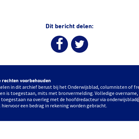
Dit bericht delen:
e rechten voorbehouden
elen in dit archief berust bij het Onderwijsblad, columnisten of 
elen is toegestaan, mits met bronvermelding. Volledige overname,
ts toegestaan na overleg met de hoofdredacteur via onderwijsblad
l hiervoor een bedrag in rekening worden gebracht.