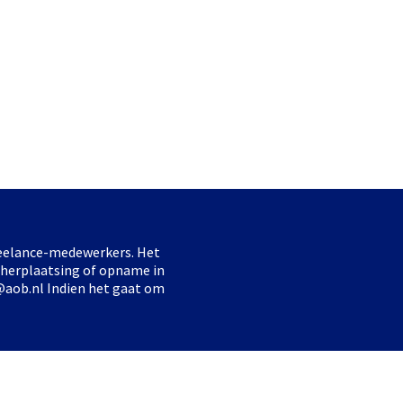
freelance-medewerkers. Het
 herplaatsing of opname in
@aob.nl Indien het gaat om