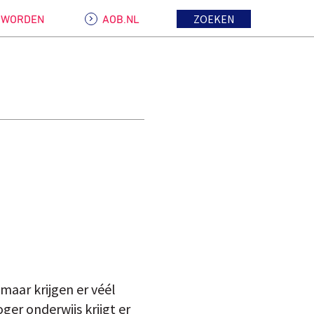
ZOEKEN
D WORDEN
AOB.NL
maar krijgen er véél
er onderwijs krijgt er