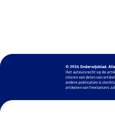
© 2026 Onderwijsblad. All
Het auteursrecht op de artik
citeren van delen van artik
andere publicaties is slech
artikelen van freelancers za