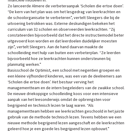
financiële middelen in.”
Zo lanceerde Almere de verbeteraanpak ‘Scholen die ertoe doen’.
“De kern van het plan was om het lesgedrag van leerkrachten en
de schoolorganisatie te verbeteren”, vertelt Sleegers die bij de
uitvoering betrokken was. Externe deskundigen bekeken het
curriculum van 32 scholen en observeerden leerkrachten. “Zij
constateerden bijvoorbeeld dat het directe instructiemodel beter
uitgevoerd kon worden en dat leerdoelen duidelijker moesten
zijn”, vertelt Sleegers. Aan de hand daarvan maakte de
schoolleiding met hulp van buiten een verbeterplan. “Ze leerden
bijvoorbeeld hoe ze leerkrachten kunnen ondersteunen bij
planmatig werken.”
Basisschool de Optimist, een school met negentien groepen en
een kleine vijfhonderd kinderen, was een van de deelnemers aan
‘Scholen die ertoe doen’. Het bestuur verving het
managementteam en de intern begeleiders van de zwakke school.
De nieuwe driekoppige schoolleiding koos voor een intensieve
aanpak van het leesonderwijs omdat de opbrengsten voor
begrijpend en technisch lezen te laag waren. “Als
managementteam hebben we leerkrachten geschoold in het juiste
gebruik van de methode technisch lezen. Tevens hebben we een
nieuwe methode begrijpend lezen aangeschaft en de leerkrachten
geleerd hoe je een goede les begrijpend lezen opbouwt.”