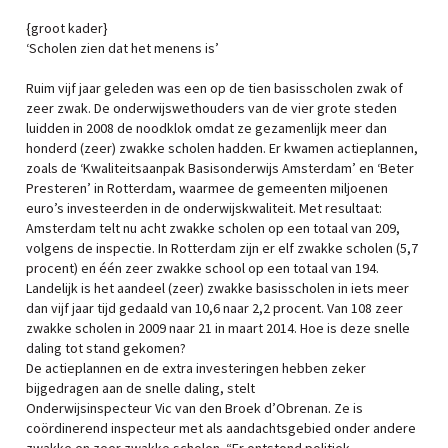
{groot kader}
‘Scholen zien dat het menens is’
Ruim vijf jaar geleden was een op de tien basisscholen zwak of
zeer zwak. De onderwijswethouders van de vier grote steden
luidden in 2008 de noodklok omdat ze gezamenlijk meer dan
honderd (zeer) zwakke scholen hadden. Er kwamen actieplannen,
zoals de ‘Kwaliteitsaanpak Basisonderwijs Amsterdam’ en ‘Beter
Presteren’ in Rotterdam, waarmee de gemeenten miljoenen
euro’s investeerden in de onderwijskwaliteit. Met resultaat:
Amsterdam telt nu acht zwakke scholen op een totaal van 209,
volgens de inspectie. In Rotterdam zijn er elf zwakke scholen (5,7
procent) en één zeer zwakke school op een totaal van 194.
Landelijk is het aandeel (zeer) zwakke basisscholen in iets meer
dan vijf jaar tijd gedaald van 10,6 naar 2,2 procent. Van 108 zeer
zwakke scholen in 2009 naar 21 in maart 2014. Hoe is deze snelle
daling tot stand gekomen?
De actieplannen en de extra investeringen hebben zeker
bijgedragen aan de snelle daling, stelt
Onderwijsinspecteur Vic van den Broek d’Obrenan. Ze is
coördinerend inspecteur met als aandachtsgebied onder andere