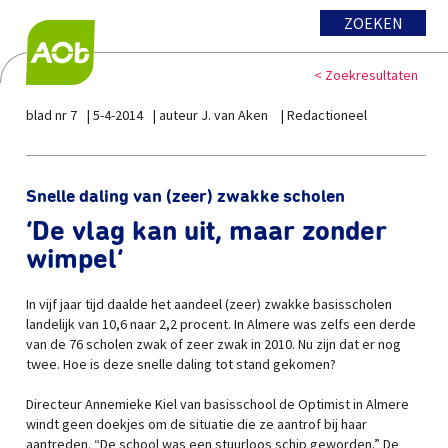
ZOEKEN
< Zoekresultaten
blad nr 7
5-4-2014
auteur J. van Aken
Redactioneel
Snelle daling van (zeer) zwakke scholen
‘De vlag kan uit, maar zonder
wimpel’
In vijf jaar tijd daalde het aandeel (zeer) zwakke basisscholen
landelijk van 10,6 naar 2,2 procent. In Almere was zelfs een derde
van de 76 scholen zwak of zeer zwak in 2010. Nu zijn dat er nog
twee. Hoe is deze snelle daling tot stand gekomen?
Directeur Annemieke Kiel van basisschool de Optimist in Almere
windt geen doekjes om de situatie die ze aantrof bij haar
aantreden. “De school was een stuurloos schip geworden.” De