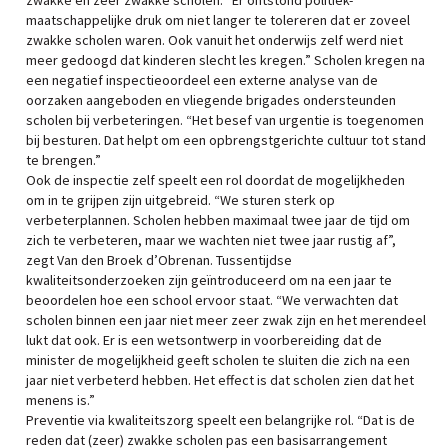
zwakke en zeer zwakke scholen. “Er ontstond politiek-
maatschappelijke druk om niet langer te tolereren dat er zoveel
zwakke scholen waren. Ook vanuit het onderwijs zelf werd niet
meer gedoogd dat kinderen slecht les kregen.” Scholen kregen na
een negatief inspectieoordeel een externe analyse van de
oorzaken aangeboden en vliegende brigades ondersteunden
scholen bij verbeteringen. “Het besef van urgentie is toegenomen
bij besturen. Dat helpt om een opbrengstgerichte cultuur tot stand
te brengen.”
Ook de inspectie zelf speelt een rol doordat de mogelijkheden
om in te grijpen zijn uitgebreid. “We sturen sterk op
verbeterplannen. Scholen hebben maximaal twee jaar de tijd om
zich te verbeteren, maar we wachten niet twee jaar rustig af”,
zegt Van den Broek d’Obrenan. Tussentijdse
kwaliteitsonderzoeken zijn geïntroduceerd om na een jaar te
beoordelen hoe een school ervoor staat. “We verwachten dat
scholen binnen een jaar niet meer zeer zwak zijn en het merendeel
lukt dat ook. Er is een wetsontwerp in voorbereiding dat de
minister de mogelijkheid geeft scholen te sluiten die zich na een
jaar niet verbeterd hebben. Het effect is dat scholen zien dat het
menens is.”
Preventie via kwaliteitszorg speelt een belangrijke rol. “Dat is de
reden dat (zeer) zwakke scholen pas een basisarrangement