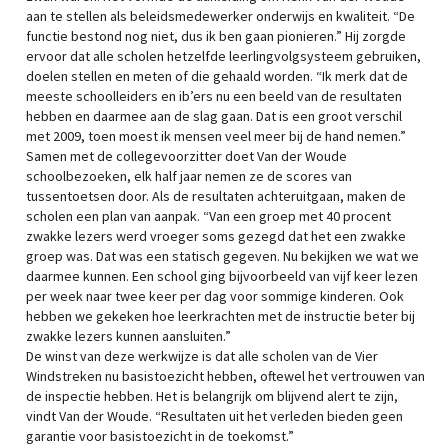
aan te stellen als beleidsmedewerker onderwijs en kwaliteit. “De
functie bestond nog niet, dus ik ben gaan pionieren.” Hij zorgde
ervoor dat alle scholen hetzelfde leerlingvolgsysteem gebruiken,
doelen stellen en meten of die gehaald worden. “Ik merk dat de
meeste schoolleiders en ib’ers nu een beeld van de resultaten
hebben en daarmee aan de slag gaan. Dat is een groot verschil
met 2009, toen moest ik mensen veel meer bij de hand nemen.”
Samen met de collegevoorzitter doet Van der Woude
schoolbezoeken, elk half jaar nemen ze de scores van
tussentoetsen door. Als de resultaten achteruitgaan, maken de
scholen een plan van aanpak. “Van een groep met 40 procent
zwakke lezers werd vroeger soms gezegd dat het een zwakke
groep was. Dat was een statisch gegeven. Nu bekijken we wat we
daarmee kunnen. Een school ging bijvoorbeeld van vijf keer lezen
per week naar twee keer per dag voor sommige kinderen. Ook
hebben we gekeken hoe leerkrachten met de instructie beter bij
zwakke lezers kunnen aansluiten.”
De winst van deze werkwijze is dat alle scholen van de Vier
Windstreken nu basistoezicht hebben, oftewel het vertrouwen van
de inspectie hebben. Het is belangrijk om blijvend alert te zijn,
vindt Van der Woude. “Resultaten uit het verleden bieden geen
garantie voor basistoezicht in de toekomst.”