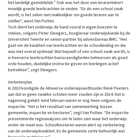
het landelijk gemiddelde.” Ook was het door een lerarentekort
moeilijk goede leerkrachten te vinden. “En als een school zwak
wordt, is het zeker niet makkelijker om goede leraren aan te
stellen”, weet Van Putten.
Toch dient het onderwijs de hand vooral in eigen boezem te
steken, volgens Peter Sleegers, hoogleraar onderwijskunde bij de
Universiteit Twente en senior-partner bij adviesbureau BMC. “Het
gaat om de kwaliteit van leerkrachten en de schoolleiding en die
was niet overal optimaal. Wat bepaalt of een school zwak wordt, is
in hoeverre leerkrachten basisvaardigheden beheersen als goed
orde houden, duidelijke instructie geven en leerlingen actief
betrekken”, zegt Sleegers.
Verbeterplan
In 2010 kondigde de Almeerse onderwijswethouder René Peeters
aan dat er geen zwakke scholen meer zouden zijn in 2014. Dat is
nagenoeg gelukt: eind februari waren er nog twee volgens de
inspectie. “Het is het resultaat van samenwerking tussen
gemeente, inspectie en besturen”, zegt Van Putten. “De inspectie
presenteerde regioanalyses om te laten zien waar het onderwijs
onder de maat was. Schoolbesturen waren alert op verbetering
van de onderwijskwaliteit. En de gemeente zette behoorlijk wat