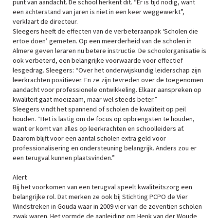
punt van aandacht. De school herkent dit. “Er is tijd nodig, want
een achterstand van jaren is niet in een keer weggewerkt”,
verklaart de directeur.
Sleegers heeft de effecten van de verbeteraanpak ‘Scholen die
ertoe doen’ gemeten. Op een meerderheid van de scholen in
Almere geven leraren nu betere instructie. De schoolorganisatie is
ook verbeterd, een belangrijke voorwaarde voor effectief
lesgedrag. Sleegers: “Over het onderwijskundig leiderschap zijn
leerkrachten positiever. En ze zijn tevreden over de toegenomen
aandacht voor professionele ontwikkeling. Elkaar aanspreken op
kwaliteit gaat moeizaam, maar wel steeds beter.”
Sleegers vindt het spannend of scholen de kwaliteit op peil
houden. “Het is lastig om de focus op opbrengsten te houden,
want er komt van alles op leerkrachten en schoolleiders af.
Daarom blijft voor een aantal scholen extra geld voor
professionalisering en ondersteuning belangrijk. Anders zou er
een terugval kunnen plaatsvinden.”
Alert
Bij het voorkomen van een terugval speelt kwaliteitszorg een
belangrijke rol. Dat merken ze ook bij Stichting PCPO de Vier
Windstreken in Gouda waar in 2009 vier van de zeventien scholen
zwak waren. Het vormde de aanleiding om Henk van der Woude