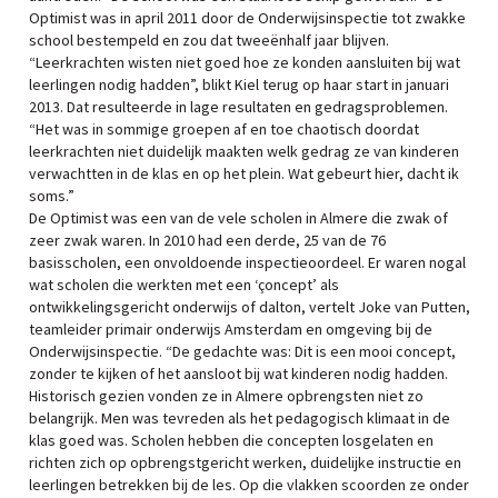
Optimist was in april 2011 door de Onderwijsinspectie tot zwakke
school bestempeld en zou dat tweeënhalf jaar blijven.
“Leerkrachten wisten niet goed hoe ze konden aansluiten bij wat
leerlingen nodig hadden”, blikt Kiel terug op haar start in januari
2013. Dat resulteerde in lage resultaten en gedragsproblemen.
“Het was in sommige groepen af en toe chaotisch doordat
leerkrachten niet duidelijk maakten welk gedrag ze van kinderen
verwachtten in de klas en op het plein. Wat gebeurt hier, dacht ik
soms.”
De Optimist was een van de vele scholen in Almere die zwak of
zeer zwak waren. In 2010 had een derde, 25 van de 76
basisscholen, een onvoldoende inspectieoordeel. Er waren nogal
wat scholen die werkten met een ‘çoncept’ als
ontwikkelingsgericht onderwijs of dalton, vertelt Joke van Putten,
teamleider primair onderwijs Amsterdam en omgeving bij de
Onderwijsinspectie. “De gedachte was: Dit is een mooi concept,
zonder te kijken of het aansloot bij wat kinderen nodig hadden.
Historisch gezien vonden ze in Almere opbrengsten niet zo
belangrijk. Men was tevreden als het pedagogisch klimaat in de
klas goed was. Scholen hebben die concepten losgelaten en
richten zich op opbrengstgericht werken, duidelijke instructie en
leerlingen betrekken bij de les. Op die vlakken scoorden ze onder