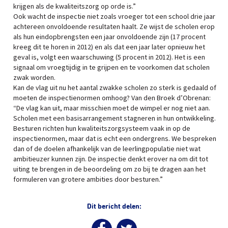
krijgen als de kwaliteitszorg op orde is.”
Ook wacht de inspectie niet zoals vroeger tot een school drie jaar
achtereen onvoldoende resultaten haalt. Ze wijst de scholen erop
als hun eindopbrengsten een jaar onvoldoende zijn (17 procent
kreeg dit te horen in 2012) en als dat een jaar later opnieuw het
geval is, volgt een waarschuwing (5 procent in 2012). Het is een
signaal om vroegtijdig in te grijpen en te voorkomen dat scholen
zwak worden.
Kan de vlag uit nu het aantal zwakke scholen zo sterk is gedaald of
moeten de inspectienormen omhoog? Van den Broek d’Obrenan:
“De vlag kan uit, maar misschien moet de wimpel er nog niet aan.
Scholen met een basisarrangement stagneren in hun ontwikkeling.
Besturen richten hun kwaliteitszorgsysteem vaak in op de
inspectienormen, maar dat is echt een ondergrens. We bespreken
dan of de doelen afhankelijk van de leerlingpopulatie niet wat
ambitieuzer kunnen zijn. De inspectie denkt erover na om dit tot
uiting te brengen in de beoordeling om zo bij te dragen aan het
formuleren van grotere ambities door besturen.”
Dit bericht delen: