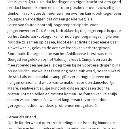
Van Klinken: ģNu ik zie dat leerlingen op eigen kracht tot een goed
product kunnen komen en daardoor positiever over zichzelf gaan
denken, laat ik steeds meer aan hen over en kan ik ook tegenover
collegađs verdedigen dat dit een goede weg is.ē
Leren van fouten hoort bij jongerenparticipatie. Voor
jongerenwerker Dirk Visser, betrokken bij de jongerenparticipatie
op het Zuiderparkcollege, kan er nooit genoeg misgaan. ģNa een
fout die zij samen oplossen, loopt een activiteit soepeler.ē Daar
zit wel wat in, geloven de actieve leden van verbetergroep
Southpark. De organisatie van het Antilliaanse feest was een
Œeitjeđ vergeleken bij het Valentijnsfeest. Cindy, een van de
meest bevlogen meisjes, sloeg toen bij de voorbereidingen bijna
op de vlucht. Hoewel het feest nog best leuk werd, beschouwt zij
de start als een absolute ramp: ģDe versieringen bleven niet
hangen en niemand wilde ruimte maken voor een dansvloertje.
Maarē, relativeert zij, ģje kunt ook dingen oplossen door te
praten. Tot tien tellen en tot rust komen. De fouten van Valentijn
maken wij niet meer. Als we het langer van tevoren hadden
geregeld, hadden we deze problemen niet gehad.ē
Leraar als vriend
Op de Riederwaard opereren leerlingen zelfstandig binnen de
redactie van het schooljaarboek, de meidenclub en de foto- en