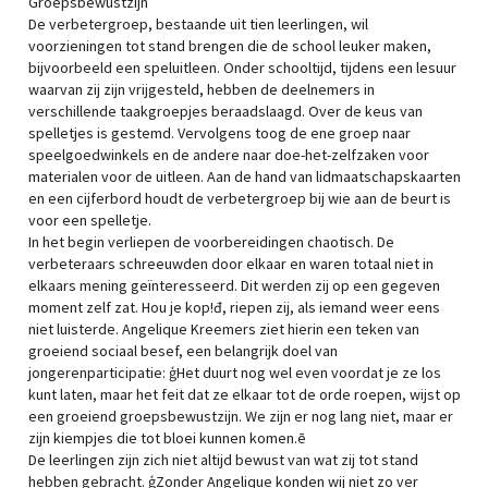
Groepsbewustzijn
De verbetergroep, bestaande uit tien leerlingen, wil
voorzieningen tot stand brengen die de school leuker maken,
bijvoorbeeld een speluitleen. Onder schooltijd, tijdens een lesuur
waarvan zij zijn vrijgesteld, hebben de deelnemers in
verschillende taakgroepjes beraadslaagd. Over de keus van
spelletjes is gestemd. Vervolgens toog de ene groep naar
speelgoedwinkels en de andere naar doe-het-zelfzaken voor
materialen voor de uitleen. Aan de hand van lidmaatschapskaarten
en een cijferbord houdt de verbetergroep bij wie aan de beurt is
voor een spelletje.
In het begin verliepen de voorbereidingen chaotisch. De
verbeteraars schreeuwden door elkaar en waren totaal niet in
elkaars mening geïnteresseerd. Dit werden zij op een gegeven
moment zelf zat. Hou je kop!đ, riepen zij, als iemand weer eens
niet luisterde. Angelique Kreemers ziet hierin een teken van
groeiend sociaal besef, een belangrijk doel van
jongerenparticipatie: ģHet duurt nog wel even voordat je ze los
kunt laten, maar het feit dat ze elkaar tot de orde roepen, wijst op
een groeiend groepsbewustzijn. We zijn er nog lang niet, maar er
zijn kiempjes die tot bloei kunnen komen.ē
De leerlingen zijn zich niet altijd bewust van wat zij tot stand
hebben gebracht. ģZonder Angelique konden wij niet zo ver