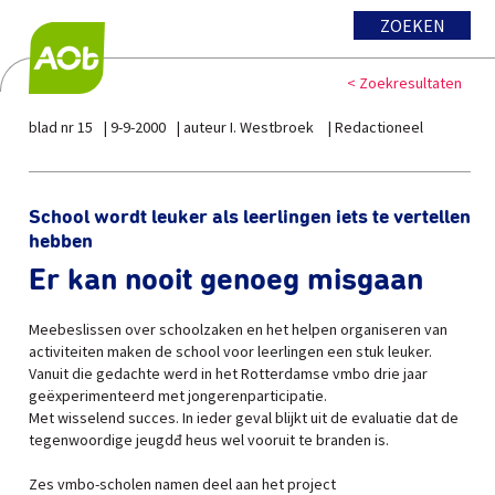
ZOEKEN
< Zoekresultaten
blad nr 15
9-9-2000
auteur I. Westbroek
Redactioneel
School wordt leuker als leerlingen iets te vertellen
hebben
Er kan nooit genoeg misgaan
Meebeslissen over schoolzaken en het helpen organiseren van
activiteiten maken de school voor leerlingen een stuk leuker.
Vanuit die gedachte werd in het Rotterdamse vmbo drie jaar
geëxperimenteerd met jongerenparticipatie.
Met wisselend succes. In ieder geval blijkt uit de evaluatie dat de
tegenwoordige jeugdđ heus wel vooruit te branden is.
Zes vmbo-scholen namen deel aan het project