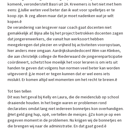
komenē, veronderstelt Basri uit 2A. Kreemers is het niet met hem
eens: ģJullie weten veel beter dan ik wat voor spelletjes er te
koop zijn. Ik zeg alleen maar dat je moet nadenken wat je wilt
kopen.ē
De verandering van lesgever naar coach gaat docenten niet
gemakkelijk af. Bijna alle bij het project betrokken docenten zagen
dat jongerenwerkers, die vanuit hun werksoort hebben
meegekregen dat plezier en vrijheid bij activiteiten vooropstaan,
hier anders mee omgaan. Aardrijkskundedocent Wim van Klinken,
die aan christelijk college de Riederwaard de jongerenparticipatie
coördineert, schetst hoe moeilijk het voor leraren is om iets uit
handen te geven dat volgens hun normen veel beter kan worden
uitgevoerd: ģJe moet er tegen kunnen dat er wel eens iets
mislukt. Er komen altijd wel momenten om het recht te breien.ē
Tot tien tellen
Dit was het geval bij Kelly en Laura, die de meidenclub op school
draaiende houden. In het begin waren er problemen rond
declaraties omdat lang niet iedereen bonnetjes kon overhandigen.
ģHet geld ging hup, opē, vertellen de meisjes. ģZo kom je op een
gegeven moment in de problemen. Nu krijgen wij de bonnetjes en
die brengen wij naar de administratie. En dat gaat goed.ē