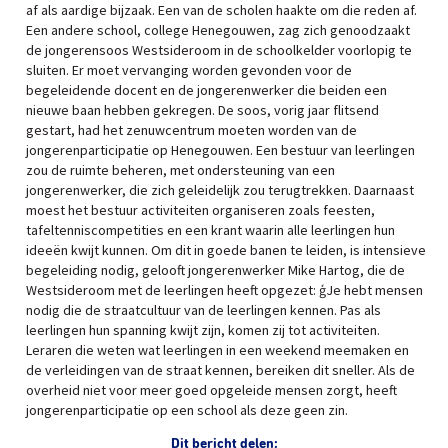
af als aardige bijzaak. Een van de scholen haakte om die reden af.
Een andere school, college Henegouwen, zag zich genoodzaakt
de jongerensoos Westsideroom in de schoolkelder voorlopig te
sluiten. Er moet vervanging worden gevonden voor de
begeleidende docent en de jongerenwerker die beiden een
nieuwe baan hebben gekregen. De soos, vorig jaar flitsend
gestart, had het zenuwcentrum moeten worden van de
jongerenparticipatie op Henegouwen. Een bestuur van leerlingen
zou de ruimte beheren, met ondersteuning van een
jongerenwerker, die zich geleidelijk zou terugtrekken. Daarnaast
moest het bestuur activiteiten organiseren zoals feesten,
tafeltenniscompetities en een krant waarin alle leerlingen hun
ideeën kwijt kunnen. Om dit in goede banen te leiden, is intensieve
begeleiding nodig, gelooft jongerenwerker Mike Hartog, die de
Westsideroom met de leerlingen heeft opgezet: ģJe hebt mensen
nodig die de straatcultuur van de leerlingen kennen. Pas als
leerlingen hun spanning kwijt zijn, komen zij tot activiteiten.
Leraren die weten wat leerlingen in een weekend meemaken en
de verleidingen van de straat kennen, bereiken dit sneller. Als de
overheid niet voor meer goed opgeleide mensen zorgt, heeft
jongerenparticipatie op een school als deze geen zin.
Dit bericht delen: