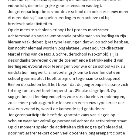
videoclub, die belangrijke gebeurtenissen vastlegt.
Jongerenparticipatie is voor deze school dan ook niet nieuw meer.
Al meer dan vijf jaar spelen leerlingen een actieve rol bij
bredeschoolactiviteiten.
Op de meeste scholen verloopt het proces moeizamer.
Achterstand en sociaal-emotionele problemen van leerlingen zijn
hieraan vaak debet. ģHet type leerlingen dat wij op school hebben,
kan nooit helemaal worden losgelatenē, weet adjunct-directeur
Marcel Prins van de Max J. Schreuderschool (vso-zmok). Hij is
desondanks tevreden over de toenemende betrokkenheid van
leerlingen: ēVooral voor leerlingen voor wie onze school vaak als
eindstation fungeert, is het belangrijk om te beseffen dat een
school geen instituut hoeft te zijn om tegenaan te schoppen.ē
Binnen de scholen leeft het besef dat de jongerenparticipatie zich
tot nog toe teveel heeft beperkt tot Œleuke dingetjesđ. Op
suggesties uit leerlingenquętes voor structurele veranderingen,
zoals meer praktijkgerichte lessen en een nieuw type leraar die
ook een vriend is, wordt de komende tijd gestudeerd.
Jongerenparticipatie heeft de grootste kans van slagen op
scholen waar het voltallige personeel achter de activiteiten staat.
Op dit moment spelen de activiteiten zich nog te geïsoleerd af.
Door het lerarentekort doen veel docenten jongerenparticipatie