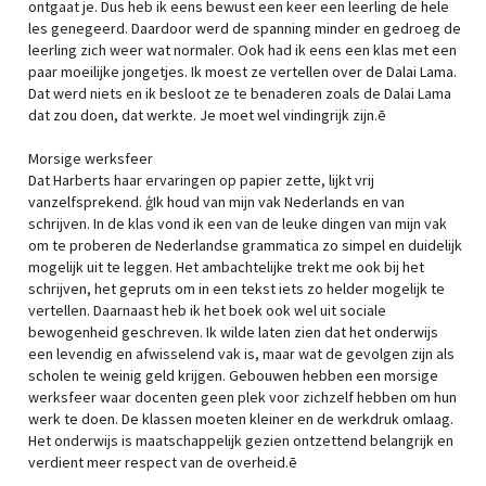
ontgaat je. Dus heb ik eens bewust een keer een leerling de hele
les genegeerd. Daardoor werd de spanning minder en gedroeg de
leerling zich weer wat normaler. Ook had ik eens een klas met een
paar moeilijke jongetjes. Ik moest ze vertellen over de Dalai Lama.
Dat werd niets en ik besloot ze te benaderen zoals de Dalai Lama
dat zou doen, dat werkte. Je moet wel vindingrijk zijn.ē
Morsige werksfeer
Dat Harberts haar ervaringen op papier zette, lijkt vrij
vanzelfsprekend. ģIk houd van mijn vak Nederlands en van
schrijven. In de klas vond ik een van de leuke dingen van mijn vak
om te proberen de Nederlandse grammatica zo simpel en duidelijk
mogelijk uit te leggen. Het ambachtelijke trekt me ook bij het
schrijven, het gepruts om in een tekst iets zo helder mogelijk te
vertellen. Daarnaast heb ik het boek ook wel uit sociale
bewogenheid geschreven. Ik wilde laten zien dat het onderwijs
een levendig en afwisselend vak is, maar wat de gevolgen zijn als
scholen te weinig geld krijgen. Gebouwen hebben een morsige
werksfeer waar docenten geen plek voor zichzelf hebben om hun
werk te doen. De klassen moeten kleiner en de werkdruk omlaag.
Het onderwijs is maatschappelijk gezien ontzettend belangrijk en
verdient meer respect van de overheid.ē