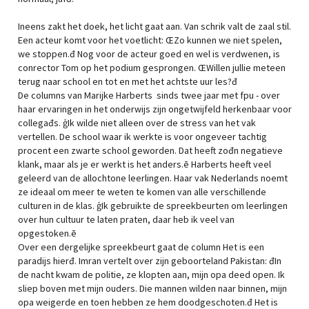
Ineens zakt het doek, het licht gaat aan. Van schrik valt de zaal stil.
Een acteur komt voor het voetlicht: ŒZo kunnen we niet spelen,
we stoppen.đ Nog voor de acteur goed en wel is verdwenen, is
conrector Tom op het podium gesprongen. ŒWillen jullie meteen
terug naar school en tot en met het achtste uur les?đ
De columns van Marijke Harberts ­ sinds twee jaar met fpu - over
haar ervaringen in het onderwijs zijn ongetwijfeld herkenbaar voor
collegađs. ģIk wilde niet alleen over de stress van het vak
vertellen. De school waar ik werkte is voor ongeveer tachtig
procent een zwarte school geworden. Dat heeft zođn negatieve
klank, maar als je er werkt is het anders.ē Harberts heeft veel
geleerd van de allochtone leerlingen. Haar vak Nederlands noemt
ze ideaal om meer te weten te komen van alle verschillende
culturen in de klas. ģIk gebruikte de spreekbeurten om leerlingen
over hun cultuur te laten praten, daar heb ik veel van
opgestoken.ē
Over een dergelijke spreekbeurt gaat de column Het is een
paradijs hierđ. Imran vertelt over zijn geboorteland Pakistan: đIn
de nacht kwam de politie, ze klopten aan, mijn opa deed open. Ik
sliep boven met mijn ouders. Die mannen wilden naar binnen, mijn
opa weigerde en toen hebben ze hem doodgeschoten.đ Het is