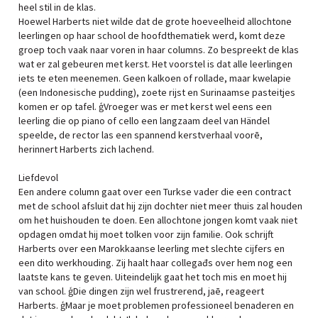
heel stil in de klas.
Hoewel Harberts niet wilde dat de grote hoeveelheid allochtone
leerlingen op haar school de hoofdthematiek werd, komt deze
groep toch vaak naar voren in haar columns. Zo bespreekt de klas
wat er zal gebeuren met kerst. Het voorstel is dat alle leerlingen
iets te eten meenemen. Geen kalkoen of rollade, maar kwelapie
(een Indonesische pudding), zoete rijst en Surinaamse pasteitjes
komen er op tafel. ģVroeger was er met kerst wel eens een
leerling die op piano of cello een langzaam deel van Händel
speelde, de rector las een spannend kerstverhaal voorē,
herinnert Harberts zich lachend.
Liefdevol
Een andere column gaat over een Turkse vader die een contract
met de school afsluit dat hij zijn dochter niet meer thuis zal houden
om het huishouden te doen. Een allochtone jongen komt vaak niet
opdagen omdat hij moet tolken voor zijn familie. Ook schrijft
Harberts over een Marokkaanse leerling met slechte cijfers en
een dito werkhouding. Zij haalt haar collegađs over hem nog een
laatste kans te geven. Uiteindelijk gaat het toch mis en moet hij
van school. ģDie dingen zijn wel frustrerend, jaē, reageert
Harberts. ģMaar je moet problemen professioneel benaderen en