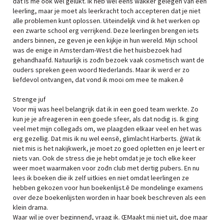
dat is me ook wel gelukt. Ik heb wel eens wakker gelegen van een
leerling, maar je moet als leerkracht toch accepteren dat je niet
alle problemen kunt oplossen. Uiteindelijk vind ik het werken op
een zwarte school erg verrijkend. Deze leerlingen brengen iets
anders binnen, ze geven je een kijkje in hun wereld. Mijn school
was de enige in Amsterdam-West die het huisbezoek had
gehandhaafd. Natuurlijk is zođn bezoek vaak cosmetisch want de
ouders spreken geen woord Nederlands. Maar ik werd er zo
liefdevol ontvangen, dat vond ik mooi om mee te maken.ē
Strenge juf
Voor mij was heel belangrijk dat ik in een goed team werkte. Zo
kun je je afreageren in een goede sfeer, als dat nodig is. Ik ging
veel met mijn collegađs om, we plaagden elkaar veel en het was
erg gezellig. Dat mis ik nu wel eensē, glimlacht Harberts. ģWat ik
niet mis is het nakijkwerk, je moet zo goed opletten en je leert er
niets van. Ook de stress die je hebt omdat je je toch elke keer
weer moet waarmaken voor zođn club met dertig pubers. En nu
lees ik boeken die ik zelf uitkies en niet omdat leerlingen ze
hebben gekozen voor hun boekenlijst.ē De mondelinge examens
over deze boekenlijsten worden in haar boek beschreven als een
klein drama.
Waar wil je over beginnenđ, vraag ik. ŒMaakt mij niet uit, doe maar