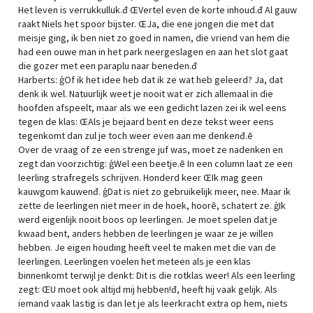
Het leven is verrukkulluk.đ ŒVertel even de korte inhoud.đ Al gauw
raakt Niels het spoor bijster. ŒJa, die ene jongen die met dat
meisje ging, ik ben niet zo goed in namen, die vriend van hem die
had een ouwe man in het park neergeslagen en aan het slot gaat
die gozer met een paraplu naar beneden.đ
Harberts: ģOf ik het idee heb dat ik ze wat heb geleerd? Ja, dat
denk ik wel. Natuurlijk weet je nooit wat er zich allemaal in die
hoofden afspeelt, maar als we een gedicht lazen zei ik wel eens
tegen de klas: ŒAls je bejaard bent en deze tekst weer eens
tegenkomt dan zul je toch weer even aan me denkenđ.ē
Over de vraag of ze een strenge juf was, moet ze nadenken en
zegt dan voorzichtig: ģWel een beetje.ē In een column laat ze een
leerling strafregels schrijven. Honderd keer ŒIk mag geen
kauwgom kauwenđ. ģDat is niet zo gebruikelijk meer, nee. Maar ik
zette de leerlingen niet meer in de hoek, hoorē, schatert ze. ģIk
werd eigenlijk nooit boos op leerlingen. Je moet spelen dat je
kwaad bent, anders hebben de leerlingen je waar ze je willen
hebben. Je eigen houding heeft veel te maken met die van de
leerlingen. Leerlingen voelen het meteen als je een klas
binnenkomt terwijl je denkt: Dit is die rotklas weer! Als een leerling
zegt: ŒU moet ook altijd mij hebben!đ, heeft hij vaak gelijk. Als
iemand vaak lastig is dan let je als leerkracht extra op hem, niets