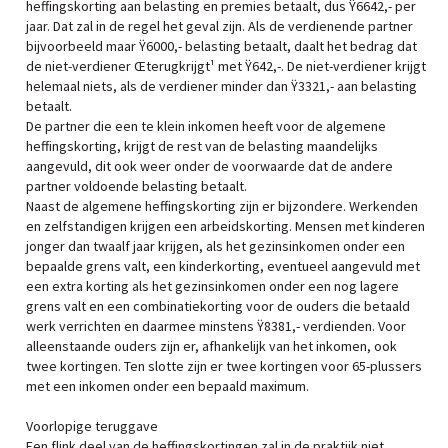
heffingskorting aan belasting en premies betaalt, dus Ÿ6642,- per
jaar. Dat zal in de regel het geval zijn. Als de verdienende partner
bijvoorbeeld maar Ÿ6000,- belasting betaalt, daalt het bedrag dat
de niet-verdiener Œterugkrijgt¹ met Ÿ642,-. De niet-verdiener krijgt
helemaal niets, als de verdiener minder dan Ÿ3321,- aan belasting
betaalt.
De partner die een te klein inkomen heeft voor de algemene
heffingskorting, krijgt de rest van de belasting maandelijks
aangevuld, dit ook weer onder de voorwaarde dat de andere
partner voldoende belasting betaalt.
Naast de algemene heffingskorting zijn er bijzondere. Werkenden
en zelfstandigen krijgen een arbeidskorting. Mensen met kinderen
jonger dan twaalf jaar krijgen, als het gezinsinkomen onder een
bepaalde grens valt, een kinderkorting, eventueel aangevuld met
een extra korting als het gezinsinkomen onder een nog lagere
grens valt en een combinatiekorting voor de ouders die betaald
werk verrichten en daarmee minstens Ÿ8381,- verdienden. Voor
alleenstaande ouders zijn er, afhankelijk van het inkomen, ook
twee kortingen. Ten slotte zijn er twee kortingen voor 65-plussers
met een inkomen onder een bepaald maximum.
Voorlopige teruggave
Een flink deel van de heffingskortingen zal in de praktijk niet