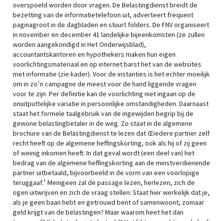
overspoeld worden door vragen. De Belastingdienst breidt de
bezetting van de informatietelefoon uit, adverteert frequent
paginagroot in de dagbladen en stuurt folders. De FNV organiseert
in november en december 41 landelijke bijeenkomsten (ze zullen
worden aangekondigd in Het Onderwijsblad),
accountantskantoren en hypothekers maken hun eigen
voorlichtingsmateriaal en op internet barst het van de websites
met informatie (zie kader). Voor de instanties is het echter moeilijk
om in zo¹n campagne de meest voor de hand liggende vragen
voor te zijn. Per definitie kan de voorlichting niet ingaan op de
onuitputtelijke variatie in persoonlijke omstandigheden. Daarnaast
staat het formele taalgebruik van de ingewijden begrip bij de
gewone belastingbetaler in de weg. Zo staat in de algemene
brochure van de Belastingdienst te lezen dat Œiedere partner zelf
recht heeft op de algemene heffingskorting, ook als hij of zij geen
of weinig inkomen heeft. In dat geval wordt (een deel van) het
bedrag van de algemene heffingskorting aan de minstverdienende
partner uitbetaald, bijvoorbeeld in de vorm van een voorlopige
teruggaaf.¹ Menigeen zal de passage lezen, herlezen, zich de
ogen uitwrijven en zich de vraag stellen: Staat hier werkelijk dat je,
als je geen baan hebt en getrouwd bent of samenwoont, zomaar
geld krijgt van de belastingen? Maar waarom heet het dan