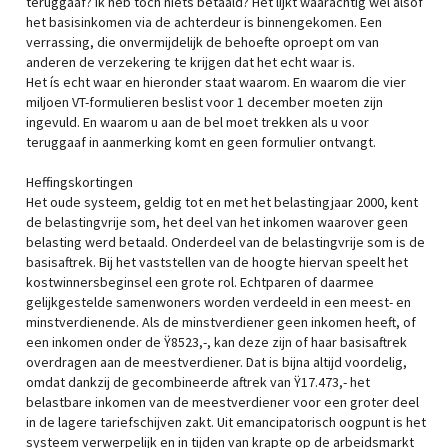
teruggaaf? Ik heb toch niets betaald? Het lijkt waarachtig wel alsof
het basisinkomen via de achterdeur is binnengekomen. Een
verrassing, die onvermijdelijk de behoefte oproept om van
anderen de verzekering te krijgen dat het echt waar is.
Het ís echt waar en hieronder staat waarom. En waarom die vier
miljoen VT-formulieren beslist voor 1 december moeten zijn
ingevuld. En waarom u aan de bel moet trekken als u voor
teruggaaf in aanmerking komt en geen formulier ontvangt.
Heffingskortingen
Het oude systeem, geldig tot en met het belastingjaar 2000, kent
de belastingvrije som, het deel van het inkomen waarover geen
belasting werd betaald. Onderdeel van de belastingvrije som is de
basisaftrek. Bij het vaststellen van de hoogte hiervan speelt het
kostwinnersbeginsel een grote rol. Echtparen of daarmee
gelijkgestelde samenwoners worden verdeeld in een meest- en
minstverdienende. Als de minstverdiener geen inkomen heeft, of
een inkomen onder de Ÿ8523,-, kan deze zijn of haar basisaftrek
overdragen aan de meestverdiener. Dat is bijna altijd voordelig,
omdat dankzij de gecombineerde aftrek van Ÿ17.473,- het
belastbare inkomen van de meestverdiener voor een groter deel
in de lagere tariefschijven zakt. Uit emancipatorisch oogpunt is het
systeem verwerpelijk en in tijden van krapte op de arbeidsmarkt