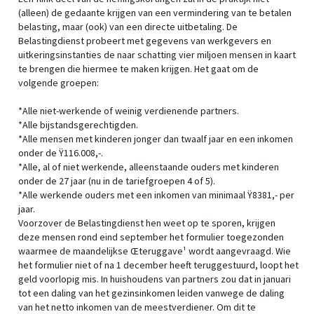
(alleen) de gedaante krijgen van een vermindering van te betalen
belasting, maar (ook) van een directe uitbetaling. De
Belastingdienst probeert met gegevens van werkgevers en
uitkeringsinstanties de naar schatting vier miljoen mensen in kaart
te brengen die hiermee te maken krijgen. Het gaat om de
volgende groepen:
*Alle niet-werkende of weinig verdienende partners.
*Alle bijstandsgerechtigden.
*Alle mensen met kinderen jonger dan twaalf jaar en een inkomen
onder de Ÿ116.008,-.
*Alle, al of niet werkende, alleenstaande ouders met kinderen
onder de 27 jaar (nu in de tariefgroepen 4 of 5).
*Alle werkende ouders met een inkomen van minimaal Ÿ8381,- per
jaar.
Voorzover de Belastingdienst hen weet op te sporen, krijgen
deze mensen rond eind september het formulier toegezonden
waarmee de maandelijkse Œteruggave¹ wordt aangevraagd. Wie
het formulier niet of na 1 december heeft teruggestuurd, loopt het
geld voorlopig mis. In huishoudens van partners zou dat in januari
tot een daling van het gezinsinkomen leiden vanwege de daling
van het netto inkomen van de meestverdiener. Om dit te