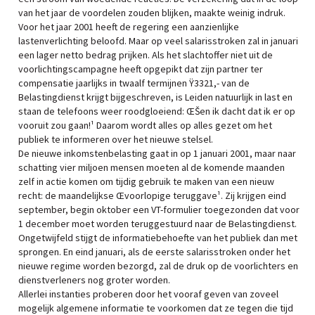
van het jaar de voordelen zouden blijken, maakte weinig indruk.
Voor het jaar 2001 heeft de regering een aanzienlijke
lastenverlichting beloofd. Maar op veel salarisstroken zal in januari
een lager netto bedrag prijken. Als het slachtoffer niet uit de
voorlichtingscampagne heeft opgepikt dat zijn partner ter
compensatie jaarlijks in twaalf termijnen Ÿ3321,- van de
Belastingdienst krijgt bijgeschreven, is Leiden natuurlijk in last en
staan de telefoons weer roodgloeiend: ŒŠen ik dacht dat ik er op
vooruit zou gaan!¹ Daarom wordt alles op alles gezet om het
publiek te informeren over het nieuwe stelsel.
De nieuwe inkomstenbelasting gaat in op 1 januari 2001, maar naar
schatting vier miljoen mensen moeten al de komende maanden
zelf in actie komen om tijdig gebruik te maken van een nieuw
recht: de maandelijkse Œvoorlopige teruggave¹. Zij krijgen eind
september, begin oktober een VT-formulier toegezonden dat voor
1 december moet worden teruggestuurd naar de Belastingdienst.
Ongetwijfeld stijgt de informatiebehoefte van het publiek dan met
sprongen. En eind januari, als de eerste salarisstroken onder het
nieuwe regime worden bezorgd, zal de druk op de voorlichters en
dienstverleners nog groter worden.
Allerlei instanties proberen door het vooraf geven van zoveel
mogelijk algemene informatie te voorkomen dat ze tegen die tijd