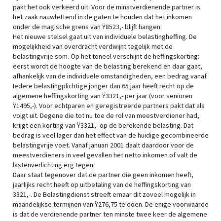
pakt het ook verkeerd uit. Voor de minstverdienende partner is
het zaak nauwlettend in de gaten te houden dat het inkomen
onder de magische grens van Ÿ8523,- blijft hangen.
Het nieuwe stelsel gaat uit van individuele belastingheffing. De
mogelijkheid van overdracht verdwijnt tegelijk met de
belastingvrije som. Op het toneel verschijnt de heffingskorting:
eerst wordt de hoogte van de belasting berekend en daar gaat,
afhankelijk van de individuele omstandigheden, een bedrag vanaf.
Iedere belastingplichtige jonger dan 65 jaar heeft recht op de
algemene heffingskorting van Ÿ3321,- per jaar (voor senioren
Ÿ1495,-). Voor echtparen en geregistreerde partners pakt dat als
volgt uit. Degene die tot nu toe de rol van meestverdiener had,
krijgt een korting van Ÿ3321,- op de berekende belasting. Dat
bedrag is veel lager dan het effect van de huidige gecombineerde
belastingvrije voet. Vanaf januari 2001 daalt daardoor voor de
meestverdieners in veel gevallen het netto inkomen of valt de
lastenverlichting erg tegen.
Daar staat tegenover dat de partner die geen inkomen heeft,
jaarlijks recht heeft op uitbetaling van de heffingskorting van
3321,-. De Belastingdienst streeft ernaar dit zoveel mogelijk in
maandelijkse termijnen van Ÿ276,75 te doen. De enige voorwaarde
is dat de verdienende partner ten minste twee keer de algemene