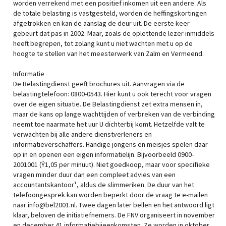
worden verrekend met een positief inkomen uit een andere. Als
de totale belasting is vastgesteld, worden de heffingskortingen
afgetrokken en kan de aanslag de deur uit. De eerste keer
gebeurt dat pas in 2002. Maar, zoals de oplettende lezer inmiddels
heeft begrepen, tot zolang kunt u niet wachten met u op de
hoogte te stellen van het meesterwerk van Zalm en Vermeend.
Informatie
De Belastingdienst geeft brochures uit. Aanvragen via de
belastingtelefoon: 0800-0543. Hier kunt u ook terecht voor vragen
over de eigen situatie. De Belastingdienst zet extra mensen in,
maar de kans op lange wachttijden of verbreken van de verbinding
neemt toe naarmate het uur U dichterbij komt. Hetzelfde valt te
verwachten bij alle andere dienstverleners en
informatieverschaffers. Handige jongens en meisjes spelen daar
op in en openen een eigen informatielijn. Bijvoorbeeld 0900-
2001001 (Ÿ1,05 per minuut). Niet goedkoop, maar voor specifieke
vragen minder duur dan een compleet advies van een
accountantskantoor¹, aldus de slimmeriken. De duur van het
telefoongesprek kan worden beperkt door de vraag te e-mailen
naar info@bel2001.nl. Twee dagen later bellen en het antwoord ligt
klaar, beloven de initiatiefnemers. De FNV organiseert in november
en december 41 informatiebijeenkomsten. Ze worden in oktober