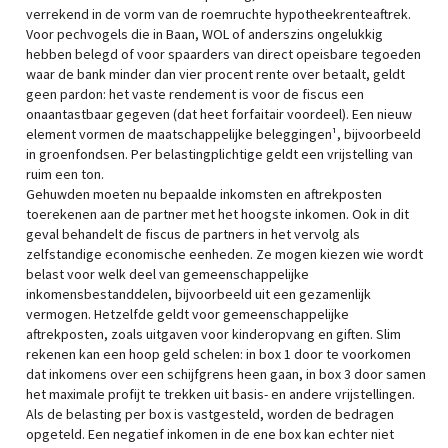
verrekend in de vorm van de roemruchte hypotheekrenteaftrek.
Voor pechvogels die in Baan, WOL of anderszins ongelukkig
hebben belegd of voor spaarders van direct opeisbare tegoeden
waar de bank minder dan vier procent rente over betaalt, geldt
geen pardon: het vaste rendement is voor de fiscus een
onaantastbaar gegeven (dat heet forfaitair voordeel). Een nieuw
element vormen de maatschappelijke beleggingen¹, bijvoorbeeld
in groenfondsen. Per belastingplichtige geldt een vrijstelling van
ruim een ton.
Gehuwden moeten nu bepaalde inkomsten en aftrekposten
toerekenen aan de partner met het hoogste inkomen. Ook in dit
geval behandelt de fiscus de partners in het vervolg als
zelfstandige economische eenheden. Ze mogen kiezen wie wordt
belast voor welk deel van gemeenschappelijke
inkomensbestanddelen, bijvoorbeeld uit een gezamenlijk
vermogen. Hetzelfde geldt voor gemeenschappelijke
aftrekposten, zoals uitgaven voor kinderopvang en giften. Slim
rekenen kan een hoop geld schelen: in box 1 door te voorkomen
dat inkomens over een schijfgrens heen gaan, in box 3 door samen
het maximale profijt te trekken uit basis- en andere vrijstellingen.
Als de belasting per box is vastgesteld, worden de bedragen
opgeteld. Een negatief inkomen in de ene box kan echter niet