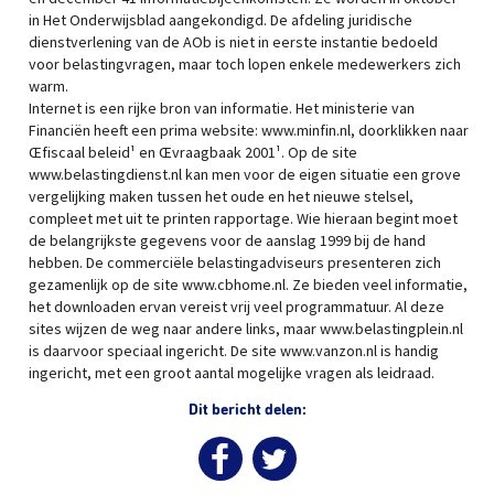
in Het Onderwijsblad aangekondigd. De afdeling juridische
dienstverlening van de AOb is niet in eerste instantie bedoeld
voor belastingvragen, maar toch lopen enkele medewerkers zich
warm.
Internet is een rijke bron van informatie. Het ministerie van
Financiën heeft een prima website: www.minfin.nl, doorklikken naar
Œfiscaal beleid¹ en Œvraagbaak 2001¹. Op de site
www.belastingdienst.nl kan men voor de eigen situatie een grove
vergelijking maken tussen het oude en het nieuwe stelsel,
compleet met uit te printen rapportage. Wie hieraan begint moet
de belangrijkste gegevens voor de aanslag 1999 bij de hand
hebben. De commerciële belastingadviseurs presenteren zich
gezamenlijk op de site www.cbhome.nl. Ze bieden veel informatie,
het downloaden ervan vereist vrij veel programmatuur. Al deze
sites wijzen de weg naar andere links, maar www.belastingplein.nl
is daarvoor speciaal ingericht. De site www.vanzon.nl is handig
ingericht, met een groot aantal mogelijke vragen als leidraad.
Dit bericht delen: