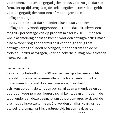
voorkomen, moeten de gegadigden er dus voor zorgen dat hun
formulier op tijd terug is bij de Belastingdienst. Hetzelfde geldt
voor de gegadigden voor een of meer bijzondere
heffingskortingen.
Het is voorspelbaar dat niet iedere kandidaat voor een
heffingskorting wordt opgespoord. Hier en daar circuleert een
mogelijk percentage van vijf procent missers: 200.000 mensen.
Wie in aanmerking denkt te komen voor een heffingskorting maar
eind oktober nog geen formulier Œvoorlopige teruggaaf
heffingskortingen¹ heeft ontvangen, moet daarom aan de bel
trekken. Eerder aanvragen, voor de zekerheid, mag ook: telefoon
0800-2358358.
Lastenverlichting
De regering belooft voor 2001 een aanzienlijke lastenverlichting,
betaald uit de miljardenmeevallers. Die lastenverlichting komt
onder meer tot stand door een aanpassing van het
schijvensysteem: de tarieven per schijf gaan wat omlaag en de
bedragen voor je in een hogere schijf komt, gaan omhoog. In de
tabel onder aan deze pagina staan de percentages exclusief de
premies volksverzekeringen. Die worden onafhankelijk van de
stelselherziening jaarlijks vastgesteld. Tussen haakjes de