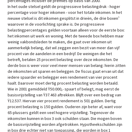
percentages inclusief de premies op basis van 2000.
In het oude stelsel geldt de progressieve belastingdruk - hoger
percentage voor hoger inkomen - voor het totale inkomen. In het
nieuwe stelsel is dit inkomen gesplitst in drieën, de drie boxen¹
waarover in de voorlichting sprake is. De progressieve
belastingpercentages gelden voortaan alleen voor de eerste box:
het inkomen uit werk en woning. Met de tweede box hebben maar
weinig vakbondsleden te maken, die gaat over inkomen uit
aanmerkelijk belang, dat wil zeggen een bezit van meer dan vijf
procent van de aandelen in een bedrijf. De weinigen die het
betreft, betalen 25 procent belasting over deze inkomsten. De
derde box is weer voor veel meer mensen van belang: hierin zitten
de inkomsten uit sparen en beleggen. De fiscus gaat ervan uit dat
iedere spaarder en belegger een rendement van vier procent
haalt. Daarover moet dertig procent belasting worden betaald.
Wie in 2001 gemiddeld Ÿ50.000,- spaart of belegt, mag eerst de
basisvrijstelling van Ÿ37.463 aftrekken. Blijft over een bedrag van
Ÿ12.537. Hiervan vier procent rendement is 501 gulden. Dertig
procent belasting is 150 gulden. Ouderen zijn beter af, want voor
65-plussers geldt een veel hogere vrijstelling. Tegenover de
inkomsten kunnen in box 3 ook schulden staan. Die mogen boven
de basisvrijstelling worden afgetrokken. Hypotheekschulden zijn
in box drie echter niet van toepassing, die worden in box 1