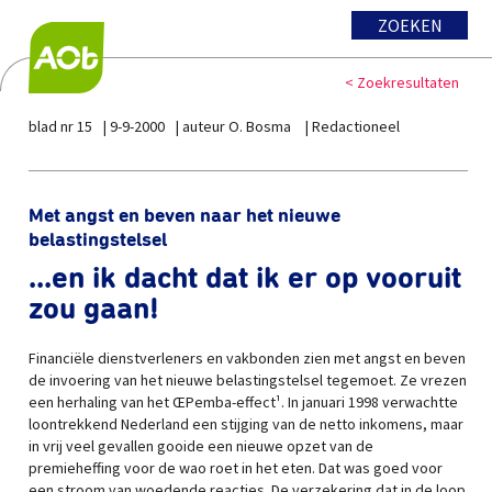
ZOEKEN
< Zoekresultaten
blad nr 15
9-9-2000
auteur O. Bosma
Redactioneel
Met angst en beven naar het nieuwe
belastingstelsel
...en ik dacht dat ik er op vooruit
zou gaan!
Financiële dienstverleners en vakbonden zien met angst en beven
de invoering van het nieuwe belastingstelsel tegemoet. Ze vrezen
een herhaling van het ŒPemba-effect¹. In januari 1998 verwachtte
loontrekkend Nederland een stijging van de netto inkomens, maar
in vrij veel gevallen gooide een nieuwe opzet van de
premieheffing voor de wao roet in het eten. Dat was goed voor
een stroom van woedende reacties. De verzekering dat in de loop