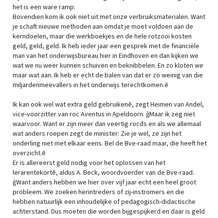
het is een ware ramp.
Bovendien kom ik ook niet uit met onze verbruiksmaterialen. Want
je schaft nieuwe methoden aan omdat je moet voldoen aan de
kerndoelen, maar die werkboekjes en de hele rotzooi kosten
geld, geld, geld. Ik heb ieder jaar een gesprek met de financiële
man van het onderwijsbureau hier in Eindhoven en dan kijken we
wat we nu weer kunnen schuiven en beknibbelen. En zo kloten we
maar wat aan. Ik heb er echt de balen van dat er zo weinig van die
miljardenmeevallers in het onderwijs terechtkomen.ē
Ik kan ook wel wat extra geld gebruikenē, zegt Heimen van Andel,
vice-voorzitter van roc Aventus in Apeldoorn. ģMaar ik zeg niet
waarvoor. Want er zijn meer dan veertig rocđs en als we allemaal
wat anders roepen zegt de minister: Zie je wel, ze zijn het
onderling niet met elkaar eens. Bel de Bve-raad maar, die heeft het
overzicht.ē
Er is allereerst geld nodig voor het oplossen van het
lerarentekortē, aldus A. Beck, woordvoerder van de Bve-raad.
ģWant anders hebben we hier over vijf jaar echt een heel groot
probleem. We zoeken herintreders of zij-instromers en die
hebben natuurlijk een inhoudelijke of pedagogisch-didactische
achterstand. Dus moeten die worden bijgespijkerd en daar is geld