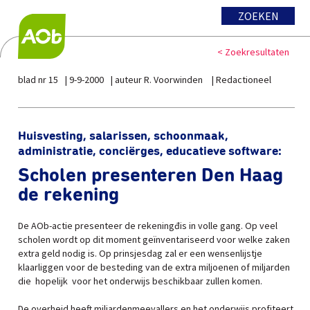
ZOEKEN
< Zoekresultaten
blad nr 15
9-9-2000
auteur R. Voorwinden
Redactioneel
Huisvesting, salarissen, schoonmaak,
administratie, conciërges, educatieve software:
Scholen presenteren Den Haag
de rekening
De AOb-actie presenteer de rekeningđis in volle gang. Op veel
scholen wordt op dit moment geïnventariseerd voor welke zaken
extra geld nodig is. Op prinsjesdag zal er een wensenlijstje
klaarliggen voor de besteding van de extra miljoenen of miljarden
die ­ hopelijk ­ voor het onderwijs beschikbaar zullen komen.
De overheid heeft miljardenmeevallers en het onderwijs profiteert