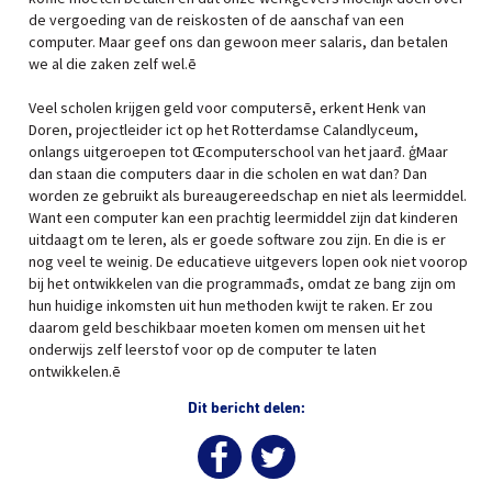
de vergoeding van de reiskosten of de aanschaf van een
computer. Maar geef ons dan gewoon meer salaris, dan betalen
we al die zaken zelf wel.ē
Veel scholen krijgen geld voor computersē, erkent Henk van
Doren, projectleider ict op het Rotterdamse Calandlyceum,
onlangs uitgeroepen tot Œcomputerschool van het jaarđ. ģMaar
dan staan die computers daar in die scholen en wat dan? Dan
worden ze gebruikt als bureaugereedschap en niet als leermiddel.
Want een computer kan een prachtig leermiddel zijn dat kinderen
uitdaagt om te leren, als er goede software zou zijn. En die is er
nog veel te weinig. De educatieve uitgevers lopen ook niet voorop
bij het ontwikkelen van die programmađs, omdat ze bang zijn om
hun huidige inkomsten uit hun methoden kwijt te raken. Er zou
daarom geld beschikbaar moeten komen om mensen uit het
onderwijs zelf leerstof voor op de computer te laten
ontwikkelen.ē
Dit bericht delen: