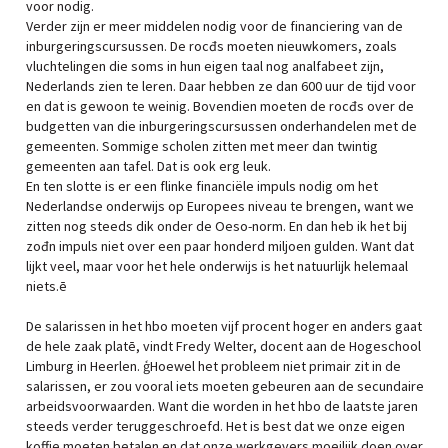
voor nodig.
Verder zijn er meer middelen nodig voor de financiering van de
inburgeringscursussen. De rocđs moeten nieuwkomers, zoals
vluchtelingen die soms in hun eigen taal nog analfabeet zijn,
Nederlands zien te leren. Daar hebben ze dan 600 uur de tijd voor
en dat is gewoon te weinig. Bovendien moeten de rocđs over de
budgetten van die inburgeringscursussen onderhandelen met de
gemeenten. Sommige scholen zitten met meer dan twintig
gemeenten aan tafel. Dat is ook erg leuk.
En ten slotte is er een flinke financiële impuls nodig om het
Nederlandse onderwijs op Europees niveau te brengen, want we
zitten nog steeds dik onder de Oeso-norm. En dan heb ik het bij
zođn impuls niet over een paar honderd miljoen gulden. Want dat
lijkt veel, maar voor het hele onderwijs is het natuurlijk helemaal
niets.ē
De salarissen in het hbo moeten vijf procent hoger en anders gaat
de hele zaak platē, vindt Fredy Welter, docent aan de Hogeschool
Limburg in Heerlen. ģHoewel het probleem niet primair zit in de
salarissen, er zou vooral iets moeten gebeuren aan de secundaire
arbeidsvoorwaarden. Want die worden in het hbo de laatste jaren
steeds verder teruggeschroefd. Het is best dat we onze eigen
koffie moeten betalen en dat onze werkgevers moeilijk doen over