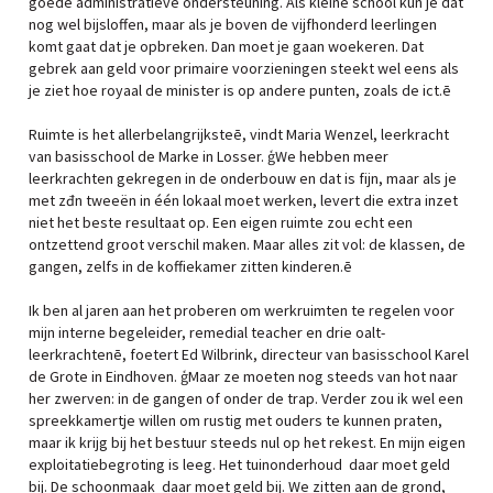
goede administratieve ondersteuning. Als kleine school kun je dat
nog wel bijsloffen, maar als je boven de vijfhonderd leerlingen
komt gaat dat je opbreken. Dan moet je gaan woekeren. Dat
gebrek aan geld voor primaire voorzieningen steekt wel eens als
je ziet hoe royaal de minister is op andere punten, zoals de ict.ē
Ruimte is het allerbelangrijksteē, vindt Maria Wenzel, leerkracht
van basisschool de Marke in Losser. ģWe hebben meer
leerkrachten gekregen in de onderbouw en dat is fijn, maar als je
met zđn tweeën in één lokaal moet werken, levert die extra inzet
niet het beste resultaat op. Een eigen ruimte zou echt een
ontzettend groot verschil maken. Maar alles zit vol: de klassen, de
gangen, zelfs in de koffiekamer zitten kinderen.ē
Ik ben al jaren aan het proberen om werkruimten te regelen voor
mijn interne begeleider, remedial teacher en drie oalt-
leerkrachtenē, foetert Ed Wilbrink, directeur van basisschool Karel
de Grote in Eindhoven. ģMaar ze moeten nog steeds van hot naar
her zwerven: in de gangen of onder de trap. Verder zou ik wel een
spreekkamertje willen om rustig met ouders te kunnen praten,
maar ik krijg bij het bestuur steeds nul op het rekest. En mijn eigen
exploitatiebegroting is leeg. Het tuinonderhoud ­ daar moet geld
bij. De schoonmaak ­ daar moet geld bij. We zitten aan de grond,