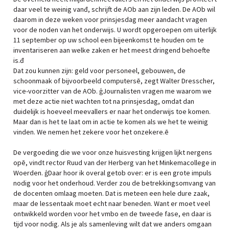
daar veel te weinig vanđ, schrijft de AOb aan zijn leden. De AOb wil
daarom in deze weken voor prinsjesdag meer aandacht vragen
voor de noden van het onderwijs. U wordt opgeroepen om uiterlijk
11 september op uw school een bijeenkomst te houden om te
inventariseren aan welke zaken er het meest dringend behoefte
is.đ
Dat zou kunnen zijn: geld voor personeel, gebouwen, de
schoonmaak of bijvoorbeeld computersē, zegt Walter Dresscher,
vice-voorzitter van de AOb. ģJournalisten vragen me waarom we
met deze actie niet wachten tot na prinsjesdag, omdat dan
duidelijk is hoeveel meevallers er naar het onderwijs toe komen.
Maar dan is het te laat om in actie te komen als we het te weinig
vinden. We nemen het zekere voor het onzekere.ē
De vergoeding die we voor onze huisvesting krijgen lijkt nergens
opē, vindt rector Ruud van der Herberg van het Minkemacollege in
Woerden. ģDaar hoor ik overal getob over: er is een grote impuls
nodig voor het onderhoud. Verder zou de betrekkingsomvang van
de docenten omlaag moeten. Dat is meteen een hele dure zaak,
maar de lessentaak moet echt naar beneden. Want er moet veel
ontwikkeld worden voor het vmbo en de tweede fase, en daar is
tijd voor nodig. Als je als samenleving wilt dat we anders omgaan