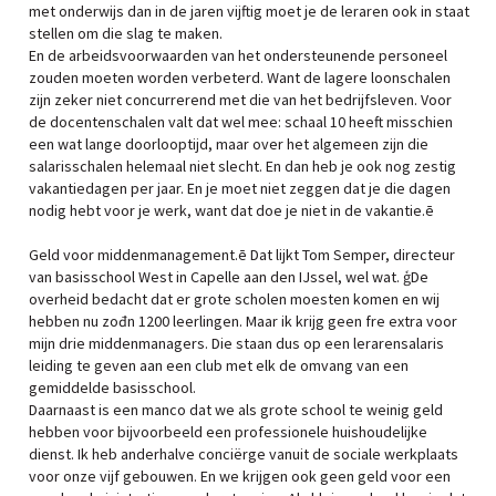
met onderwijs dan in de jaren vijftig moet je de leraren ook in staat
stellen om die slag te maken.
En de arbeidsvoorwaarden van het ondersteunende personeel
zouden moeten worden verbeterd. Want de lagere loonschalen
zijn zeker niet concurrerend met die van het bedrijfsleven. Voor
de docentenschalen valt dat wel mee: schaal 10 heeft misschien
een wat lange doorlooptijd, maar over het algemeen zijn die
salarisschalen helemaal niet slecht. En dan heb je ook nog zestig
vakantiedagen per jaar. En je moet niet zeggen dat je die dagen
nodig hebt voor je werk, want dat doe je niet in de vakantie.ē
Geld voor middenmanagement.ē Dat lijkt Tom Semper, directeur
van basisschool West in Capelle aan den IJssel, wel wat. ģDe
overheid bedacht dat er grote scholen moesten komen en wij
hebben nu zođn 1200 leerlingen. Maar ik krijg geen fre extra voor
mijn drie middenmanagers. Die staan dus op een lerarensalaris
leiding te geven aan een club met elk de omvang van een
gemiddelde basisschool.
Daarnaast is een manco dat we als grote school te weinig geld
hebben voor bijvoorbeeld een professionele huishoudelijke
dienst. Ik heb anderhalve conciërge vanuit de sociale werkplaats
voor onze vijf gebouwen. En we krijgen ook geen geld voor een