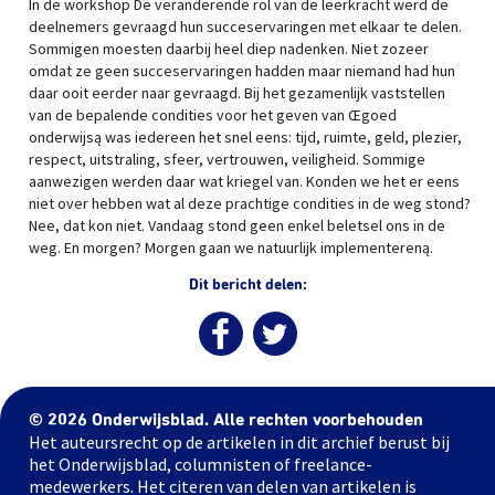
In de workshop De veranderende rol van de leerkracht werd de
deelnemers gevraagd hun succeservaringen met elkaar te delen.
Sommigen moesten daarbij heel diep nadenken. Niet zozeer
omdat ze geen succeservaringen hadden maar niemand had hun
daar ooit eerder naar gevraagd. Bij het gezamenlijk vaststellen
van de bepalende condities voor het geven van Œgoed
onderwijsą was iedereen het snel eens: tijd, ruimte, geld, plezier,
respect, uitstraling, sfeer, vertrouwen, veiligheid. Sommige
aanwezigen werden daar wat kriegel van. Konden we het er eens
niet over hebben wat al deze prachtige condities in de weg stond?
Nee, dat kon niet. Vandaag stond geen enkel beletsel ons in de
weg. En morgen? Morgen gaan we natuurlijk implementereną.
Dit bericht delen:
© 2026 Onderwijsblad. Alle rechten voorbehouden
Het auteursrecht op de artikelen in dit archief berust bij
het Onderwijsblad, columnisten of freelance-
medewerkers. Het citeren van delen van artikelen is