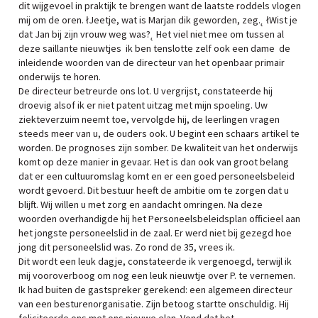
dit wijgevoel in praktijk te brengen want de laatste roddels vlogen
mij om de oren. łJeetje, wat is Marjan dik geworden, zeg.˛ łWist je
dat Jan bij zijn vrouw weg was?˛ Het viel niet mee om tussen al
deze saillante nieuwtjes ­ ik ben tenslotte zelf ook een dame ­ de
inleidende woorden van de directeur van het openbaar primair
onderwijs te horen.
De directeur betreurde ons lot. U vergrijst, constateerde hij
droevig alsof ik er niet patent uitzag met mijn spoeling. Uw
ziekteverzuim neemt toe, vervolgde hij, de leerlingen vragen
steeds meer van u, de ouders ook. U begint een schaars artikel te
worden. De prognoses zijn somber. De kwaliteit van het onderwijs
komt op deze manier in gevaar. Het is dan ook van groot belang
dat er een cultuuromslag komt en er een goed personeelsbeleid
wordt gevoerd. Dit bestuur heeft de ambitie om te zorgen dat u
blijft. Wij willen u met zorg en aandacht omringen. Na deze
woorden overhandigde hij het Personeelsbeleidsplan officieel aan
het jongste personeelslid in de zaal. Er werd niet bij gezegd hoe
jong dit personeelslid was. Zo rond de 35, vrees ik.
Dit wordt een leuk dagje, constateerde ik vergenoegd, terwijl ik
mij vooroverboog om nog een leuk nieuwtje over P. te vernemen.
Ik had buiten de gastspreker gerekend: een algemeen directeur
van een besturenorganisatie. Zijn betoog startte onschuldig. Hij