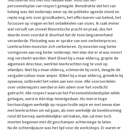
feliciteerde ons met ons nieuwe elan. Vond dat het
personeelsplan van respect getuigde. Benadrukte dat het van
belang was dat onderwijs weer op de politieke agenda stond en
repte nog iets over grondkaders, het effectueren van beleid, het
focussen op vragen en het ontwikkelen van visies. Ik raak immer
wat versuft van zoveel theoretische pracht en praal, dus het
duurde even voordat ik doorhad dat de toon langzamerhand
veranderde. Plotseling was er sprake van een verbeterproces.
Leerkrachten moesten zich verbeteren. Zij moesten nog beter
vormgeven aan nog beter onderwijs. Het elan dat er al was moest
nog versterkt worden. Want Œniet bij u maar eldersą, grapte de
algemeen directeur, werkten leerkrachten nog te veel op
eilandjes. Niet bij u maar eldersą, schmierde hij voort, deugde de
vergadercultuur maar amper. ŒNiet bij u maar eldersą, grinnikte hij
opnieuw, ontbreekt het velen aan een visie. Alle vooroordelen
over onderwijzers werden in één adem over het voetlicht
gebracht. Alle respect waarvan het Personeelsbeleidsplan wilde
getuigen, werd in één klap tenietgedaan. Als men in hoge
bestuurslagen werkelijk op respectvolle wijze en met nieuw elan
met leerkrachten om wil gaan, als men werkelijk de beeldvorming
rond dit beroep aantrekkelijker wil maken, dan zal men toch
moeten beginnen met dit geschamper achterwege te laten.
Na de ochtendpauze was het tijd voor de workshops. Er waren er