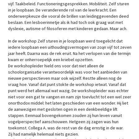
vijf. Taakbeleid. Functioneringsgesprekken. Mobiliteit. Zelf sturen
in je loopbaan. De veranderende rol van de leerkracht. Een
onderwerpkeuze die vooral de brillen van leidinggevenden deed
beslaan. Een lesboerinnetje als ik had toch ook graag wat met
dyslexie, autisme of filosoferen met kinderen gedaan. Maar ach.
In de workshop Zelf sturen in je loopbaan werd toegelicht dat
iedere loopbaan een uithoudingsvermogen van zoąn vijf tot zeven
jaar heeft. Daarna was de rek eruit. Na het verlopen van die termijn
kwam er onherroepelijk een kriebel opzetten.
De workshopleider hield ons voor dat niet alleen de
schoolorganisatie verantwoordelijk was voor het aanbieden van
nieuwe perspectieven maar ook wijzelf. Restte alleen nog de
vraag hoe. Vanaf dat punt stokte de workshop ietwat. Vanaf dat
punt werd het allemaal wat wazig. De workshopleider was echter
niet voor een gat te vangen en nam zijn toevlucht tot een wel zeer
onorthodox middel: het laten geschieden van een wonder. Hij liet
de aanwezigen met gesloten ogen in een denkbeeldige lift
stappen. Eenmaal bovengekomen zouden zij hun leven vanuit
vogelperspectief aanschouwen. Hetgeen zij zagen was hun
toekomst. Collega A. was de rest van de dag ernstig in de war.
Zij had namelijk helemaal niets gezien.