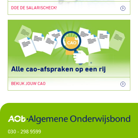
DOE DE SALARISCHECK!
Alle cao-afspraken op een rij
BEKIJK JOUW CAO
030 - 298 9599